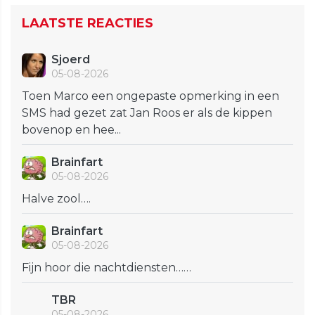
LAATSTE REACTIES
Sjoerd
05-08-2026
Toen Marco een ongepaste opmerking in een
SMS had gezet zat Jan Roos er als de kippen
bovenop en hee...
Brainfart
05-08-2026
Halve zool….
Brainfart
05-08-2026
Fijn hoor die nachtdiensten……
TBR
05-08-2026