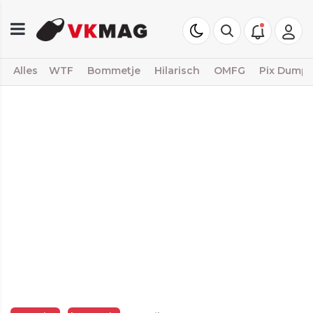
Alles
WTF
Bommetje
Hilarisch
OMFG
Pix Dump