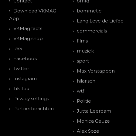
Contact
omfg
Download VKMAG
bommetje
App
Lang Leve de Liefde
VKMag facts
commercials
VKMag shop
films
RSS
muziek
Facebook
sport
Twitter
Max Verstappen
Instagram
hilarisch
Tik Tok
wtf
Privacy settings
Politie
Partnerberichten
Jutta Leerdam
Monica Geuze
Alex Soze