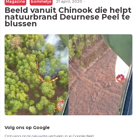
Magazine
bommetje
21 april, 2020
·
Beeld vanuit Chinook die helpt
natuurbrand Deurnese Peel te
blussen
Volg ons op Google
Ontvang onze nieuwste verhalen in je Google-feed