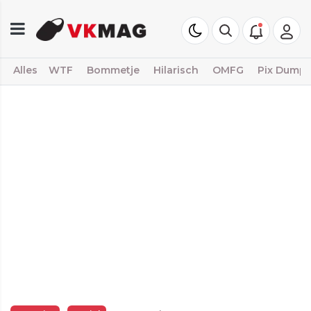
Alles
WTF
Bommetje
Hilarisch
OMFG
Pix Dump