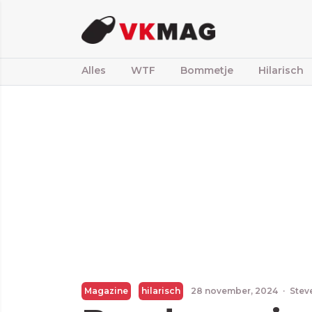
Alles
WTF
Bommetje
Hilarisch
Magazine
hilarisch
28 november, 2024
·
Stev