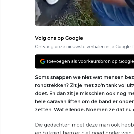
Volg ons op Google
Ontvang onze nieuwste verhalen in je Google-
Toevoegen als voorkeursbron op Google
Soms snappen we niet wat mensen bezie
rondtrekken? Zit je met zo’n tank vol ui
doet. En dan zit je misschien ook nog m
hele caravan liften om de band er onde
zetten. Wat ellende. Noemen ze dat nu
Die gedachten moet deze man ook hebben 
en hij krijgt hem er niet goed onder weg. 