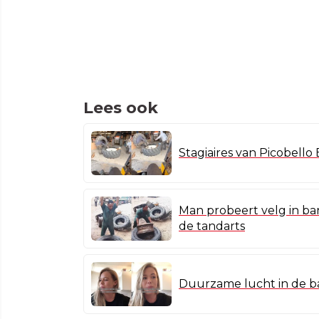
Lees ook
Stagiaires van Picobell
Man probeert velg in ba
de tandarts
Duurzame lucht in de ba