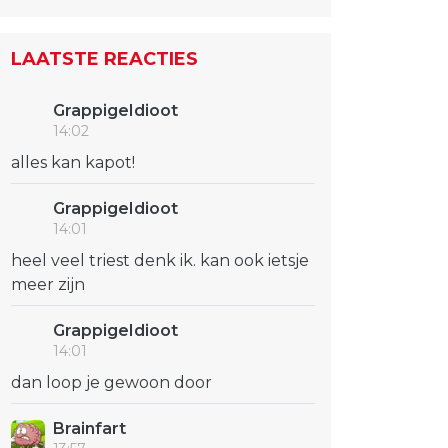
LAATSTE REACTIES
GrappigeIdioot
14:02
alles kan kapot!
GrappigeIdioot
14:01
heel veel triest denk ik. kan ook ietsje
meer zijn
GrappigeIdioot
14:01
dan loop je gewoon door
Brainfart