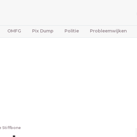
OMFG
Pix Dump
Politie
Probleemwijken
e Stiffbone