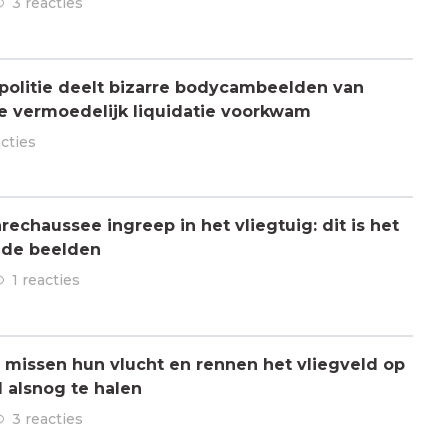
3 reacties
olitie deelt bizarre bodycambeelden van
e vermoedelijk liquidatie voorkwam
acties
chaussee ingreep in het vliegtuig: dit is het
 de beelden
1 reacties
missen hun vlucht en rennen het vliegveld op
 alsnog te halen
3 reacties