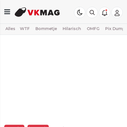
Alles
WTF
Bommetje
Hilarisch
OMFG
Pix Dump