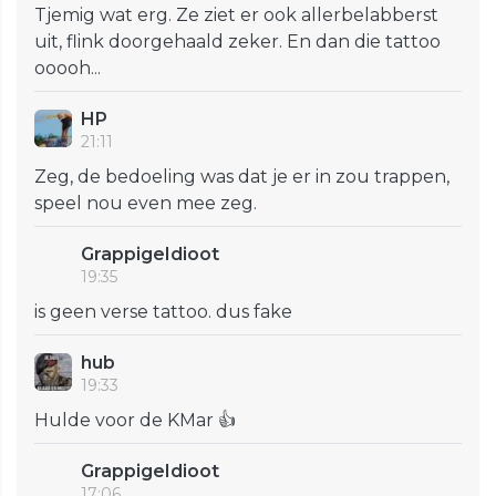
Tjemig wat erg. Ze ziet er ook allerbelabberst
uit, flink doorgehaald zeker. En dan die tattoo
ooooh...
HP
21:11
Zeg, de bedoeling was dat je er in zou trappen,
speel nou even mee zeg.
GrappigeIdioot
19:35
is geen verse tattoo. dus fake
hub
19:33
Hulde voor de KMar 👍
GrappigeIdioot
17:06