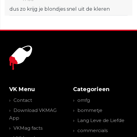
dus zo krijg je blondjes snel uit de kleren
VK Menu
Categorieen
Contact
omfg
Download VKMAG
bommetje
App
Lang Leve de Liefde
VKMag facts
commercials