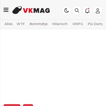
Alles
WTF
Bommetje
Hilarisch
OMFG
Pix Dump