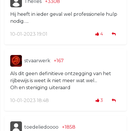
Thelles
+3308
Hij heeft in ieder geval wel professionele hulp
nodig…..
10-01-2023 19:01
4
stvaarwerk
+167
Als dit geen definitieve ontzegging van het
rijbewijs is weet ik niet meer wat wel...
Oh en steniging uiteraard
10-01-2023 18:48
3
toedeliedoooo
+1858