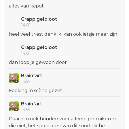
alles kan kapot!
GrappigeIdioot
14:01
heel veel triest denk ik. kan ook ietsje meer zijn
GrappigeIdioot
14:01
dan loop je gewoon door
Brainfart
13:57
Fooking in scène gezet…..
Brainfart
13:55
Daar zijn ook honden voor alleen gebruiken ze
die niet, het sponsoren van dit soort niche