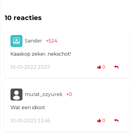
10
reacties
Sander
+524
Kaaskop zeker, nekschot!
10-01-2023 23:57
0
murat_ozyurek
+0
Wat een idioot
10-01-2023 23:45
0