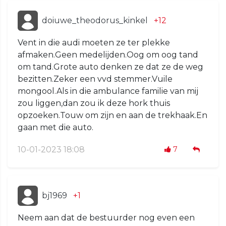
doiuwe_theodorus_kinkel
+12
Vent in die audi moeten ze ter plekke
afmaken.Geen medelijden.Oog om oog tand
om tand.Grote auto denken ze dat ze de weg
bezitten.Zeker een vvd stemmer.Vuile
mongool.Als in die ambulance familie van mij
zou liggen,dan zou ik deze hork thuis
opzoeken.Touw om zijn en aan de trekhaak.En
gaan met die auto.
10-01-2023 18:08
7
bj1969
+1
Neem aan dat de bestuurder nog even een