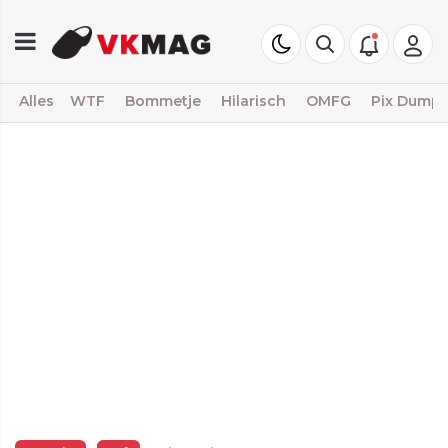
Alles
WTF
Bommetje
Hilarisch
OMFG
Pix Dump