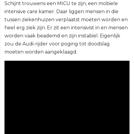
Schijnt trouwens een MICU te zijn, een mobiele
intensive care kamer. Daar liggen mensen in die
tussen ziekenhuizen verplaatst moeten worden en
heel erg ziek zijn. Er zit een intensivist in en mensen
worden vaak beademd en zijn instabiel. Eigenlijk
zou de Audi-rijder voor poging tot doodslag
moeten worden aangeklaagd.