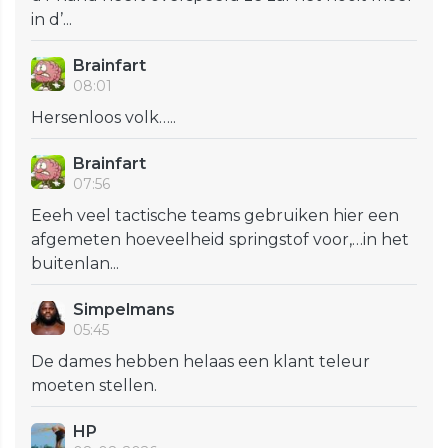
in d’...
Brainfart
08:01
Hersenloos volk…..
Brainfart
07:56
Eeeh veel tactische teams gebruiken hier een
afgemeten hoeveelheid springstof voor,…in het
buitenlan...
Simpelmans
05:45
De dames hebben helaas een klant teleur
moeten stellen.
HP