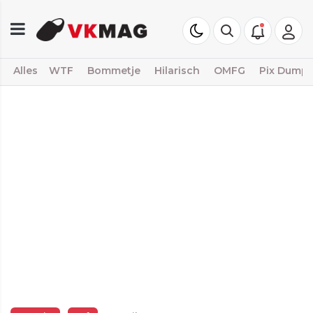
Alles
WTF
Bommetje
Hilarisch
OMFG
Pix Dump