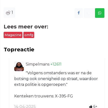
1
Lees meer over:
Magazine
omfg
Topreactie
Simpelmans
+12611
"Volgens omstanders was er na de
botsing ook onenigheid op straat, waardoor
extra politie is opgeroepen."
Kenteken trouwens: X-395-FG
14-04-2025
6+