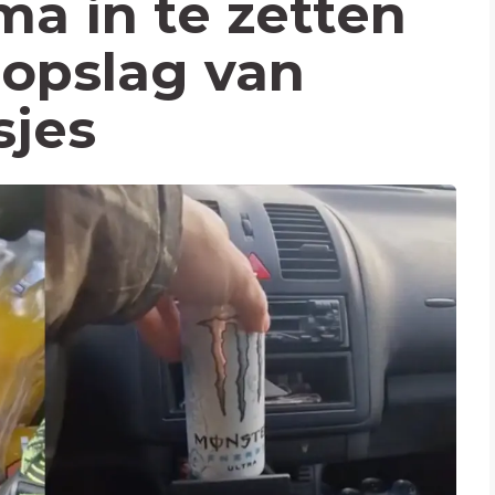
ma in te zetten
 opslag van
sjes