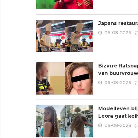
Japans restaur
06-08-2026
Bizarre flatso
van buurvrouw 
06-08-2026
Modelleven bli
Leora gaat kei
06-08-2026