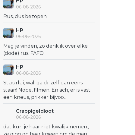
HP
06-08-2026
Rus, dus bezopen.
HP
06-08-2026
Mag je vinden, zo denk ik over elke
(dode) rus. FAFO.
HP
06-08-2026
Stuurlui, wal, ga dr zelf dan eens
staan! Nope, filmen. En ach, er is vast
een kneus, prikker bijvoo...
GrappigeIdioot
06-08-2026
dat kun je haar niet kwalijk nemen.,
ze ging op haar knieën om de man