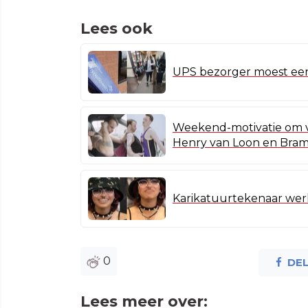
Lees ook
UPS bezorger moest een
Weekend-motivatie om v
Henry van Loon en Bram
Karikatuurtekenaar werkt
0
DE
Lees meer over: