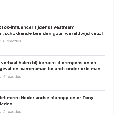
Tok-influencer tijdens livestream
: schokkende beelden gaan wereldwijd viraal
6 reacties
verhaal halen bij berucht dierenpension en
ngevallen: cameraman belandt onder drie man
4 reacties
 niet meer: Nederlandse hiphoppionier Tony
rleden
2 reacties