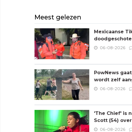
Meest gelezen
Mexicaanse Tik
doodgeschoten
06-08-2026
PowNews gaat 
wordt zelf aa
06-08-2026
'The Chief' is
Scott (54) ove
06-08-2026