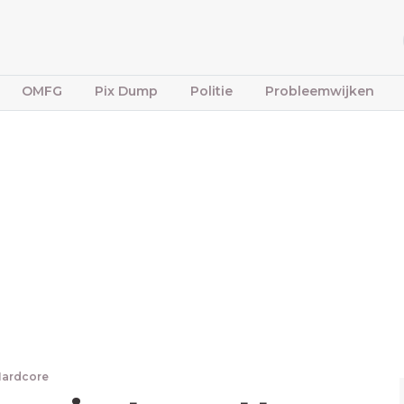
OMFG
Pix Dump
Politie
Probleemwijken
Hardcore