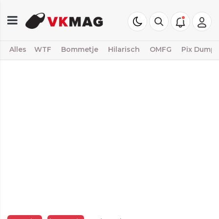
Alles
WTF
Bommetje
Hilarisch
OMFG
Pix Dump