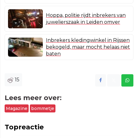
Hoppa, politie rijdt inbrekers van
juwelierszaak in Leiden omver
Inbrekers kledingwinkel in Rijssen
bekogeld, maar mocht helaas niet
baten
15
Lees meer over:
Magazine
bommetje
Topreactie