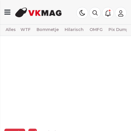
Alles
WTF
Bommetje
Hilarisch
OMFG
Pix Dump