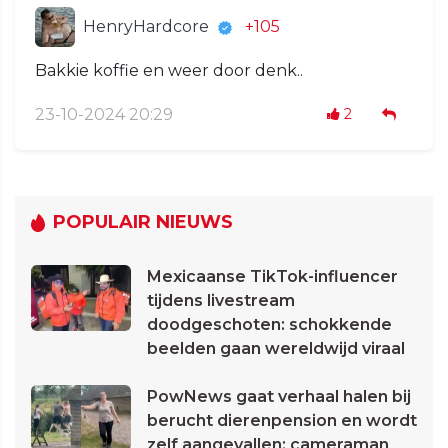
HenryHardcore
+105
Bakkie koffie en weer door denk..
23-10-2024 20:29
2
POPULAIR NIEUWS
Mexicaanse TikTok-influencer
tijdens livestream
doodgeschoten: schokkende
beelden gaan wereldwijd viraal
PowNews gaat verhaal halen bij
berucht dierenpension en wordt
zelf aangevallen: cameraman