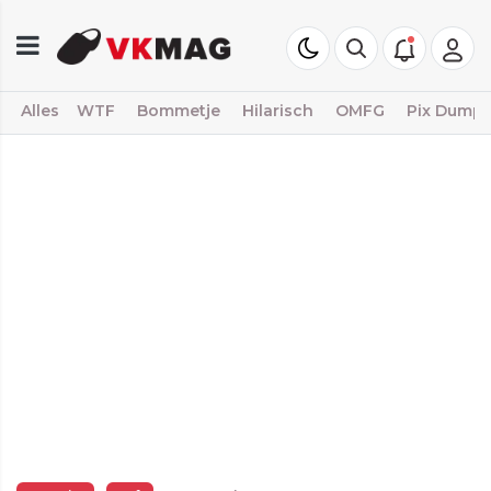
Alles
WTF
Bommetje
Hilarisch
OMFG
Pix Dump