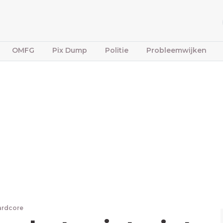
OMFG
Pix Dump
Politie
Probleemwijken
ardcore