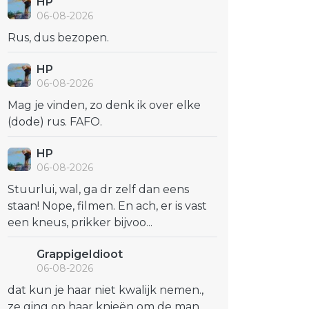
HP
06-08-2026
Rus, dus bezopen.
HP
06-08-2026
Mag je vinden, zo denk ik over elke
(dode) rus. FAFO.
HP
06-08-2026
Stuurlui, wal, ga dr zelf dan eens
staan! Nope, filmen. En ach, er is vast
een kneus, prikker bijvoo...
GrappigeIdioot
06-08-2026
dat kun je haar niet kwalijk nemen.,
ze ging op haar knieën om de man