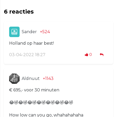
6
reacties
Sander
+524
Holland op haar best!
03-04-2022 18:27
0
Aldnuut
+1143
€ 695,- voor 30 minuten
😂🤣😂🤣😂🤣😂🤣😂🤣😂🤣😂🤣
How low can you go, whahahahaha