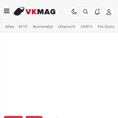
Alles
WTF
Bommetje
Hilarisch
OMFG
Pix Dump