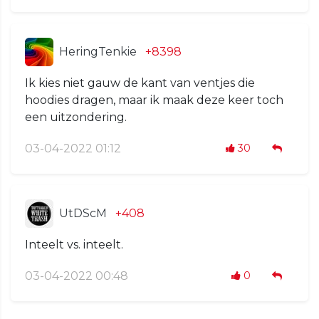
HeringTenkie
+8398
Ik kies niet gauw de kant van ventjes die
hoodies dragen, maar ik maak deze keer toch
een uitzondering.
03-04-2022 01:12
30
UtDScM
+408
Inteelt vs. inteelt.
03-04-2022 00:48
0