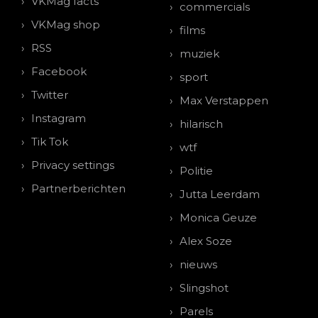
VKMag facts
commercials
VKMag shop
films
RSS
muziek
Facebook
sport
Twitter
Max Verstappen
Instagram
hilarisch
Tik Tok
wtf
Privacy settings
Politie
Partnerberichten
Jutta Leerdam
Monica Geuze
Alex Soze
nieuws
Slingshot
Parels