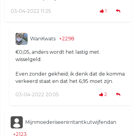
03-04-2022 11:25
1
WanKwats
+2298
€0,05, anders wordt het lastig met
wisselgeld.
Even zonder gekheid; ik denk dat de komma
verkeerd staat en dat het 6,95 moet zijn.
03-04-2022 20:05
2
Mijnmoederiseenirritantkutwijfendan
+2123