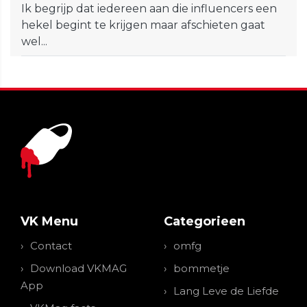
Ik begrijp dat iedereen aan die influencers een
hekel begint te krijgen maar afschieten gaat
wel...
VK Menu
Categorieen
Contact
omfg
Download VKMAG
bommetje
App
Lang Leve de Liefde