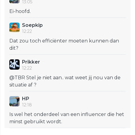
13:05
Ei-hoofd.
Soepkip
12:22
Dat zou toch efficiënter moeten kunnen dan
dit?
Prikker
12:22
@TBR Stel je niet aan.. wat weet jij nou van de
situatie af ?
HP
12:18
Is wel het onderdeel van een influencer die het
minst gebruikt wordt.