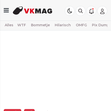
Alles
WTF
Bommetje
Hilarisch
OMFG
Pix Dump