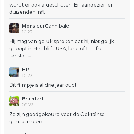
wordt er ook afgeschoten. En aangezien er
duizenden infl...
MonsieurCannibale
10:23
Hij mag van geluk spreken dat hij niet gelijk
gepopt is. Het blijft USA, land of the free,
tenslotte...
HP
10:22
Dit filmpje is al drie jaar oud!
Brainfart
09:22
Ze zijn goedgekeurd voor de Oekraïnse
gehaktmolen…..