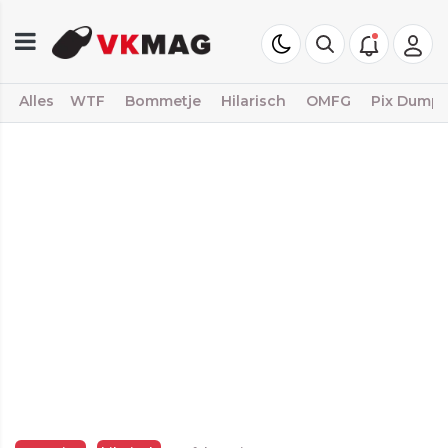
Alles
WTF
Bommetje
Hilarisch
OMFG
Pix Dump