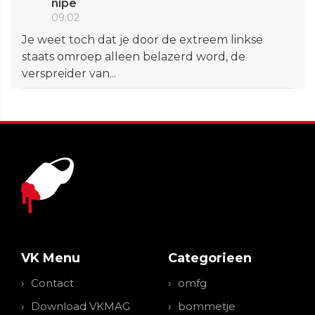
nipe
09:02
Je weet toch dat je door de extreem linkse
staats omroep alleen belazerd word, de
verspreider van...
VK Menu
Categorieen
Contact
omfg
Download VKMAG
bommetje