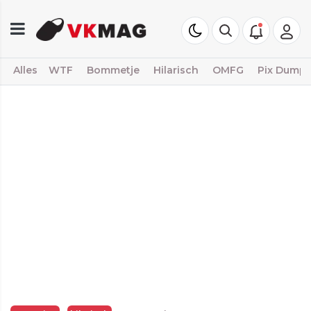
Alles
WTF
Bommetje
Hilarisch
OMFG
Pix Dump