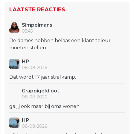
LAATSTE REACTIES
Simpelmans
05:45
De dames hebben helaas een klant teleur
moeten stellen.
HP
08-08-2026
Dat wordt 17 jaar strafkamp.
GrappigeIdioot
08-08-2026
ga jij ook maar bij oma wonen
HP
08-08-2026