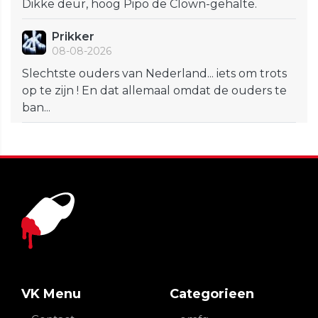
Dikke deur, hoog Pipo de Clown-gehalte.
Prikker
08-08-2026
Slechtste ouders van Nederland... iets om trots
op te zijn ! En dat allemaal omdat de ouders te
ban...
VK Menu
Categorieen