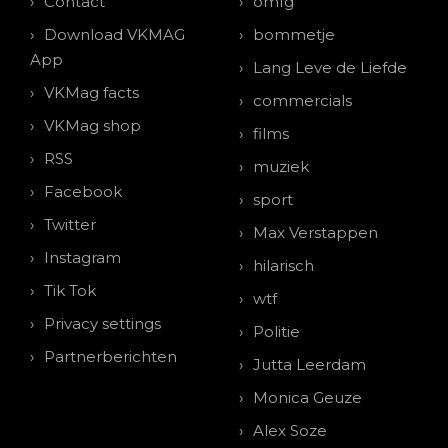
Contact
omfg
Download VKMAG
bommetje
App
Lang Leve de Liefde
VKMag facts
commercials
VKMag shop
films
RSS
muziek
Facebook
sport
Twitter
Max Verstappen
Instagram
hilarisch
Tik Tok
wtf
Privacy settings
Politie
Partnerberichten
Jutta Leerdam
Monica Geuze
Alex Soze