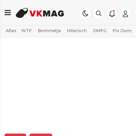
Alles
WTF
Bommetje
Hilarisch
OMFG
Pix Dump