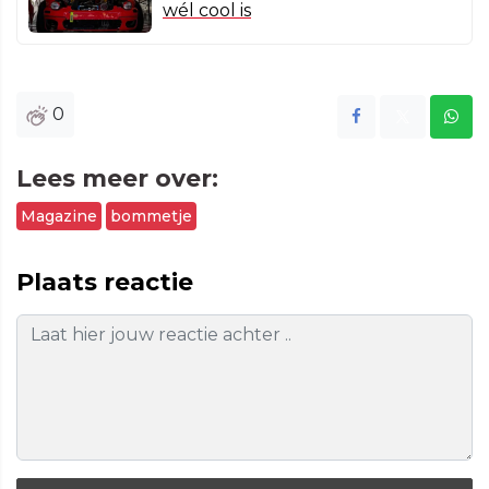
wél cool is
0
Lees meer over:
Magazine
bommetje
Plaats reactie