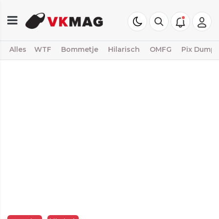
Alles
WTF
Bommetje
Hilarisch
OMFG
Pix Dump