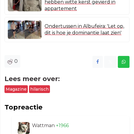
hebben witte kerst gevierd in
appartement
Ondertussen in Albufeira: 'Let op,
dit is hoe je dominantie laat zien'
0
Lees meer over:
Magazine
hilarisch
Topreactie
Wattman
+1966