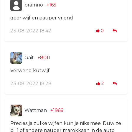
bramno
+165
goor wijf en pauper vriend
23-08-2022 18:42
0
Gait
+8011
Verwend kutwijf
23-08-2022 18:28
2
Wattman
+1966
Precies ja zulke wijfen kun je niks mee. Duw ze
bij 1 of andere pauper marokkaan in de auto