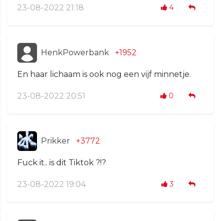
23-08-2022 21:18
4
HenkPowerbank
+1952
En haar lichaam is ook nog een vijf minnetje.
23-08-2022 20:51
0
Prikker
+3772
Fuck it.. is dit Tiktok ?!?
23-08-2022 19:04
3