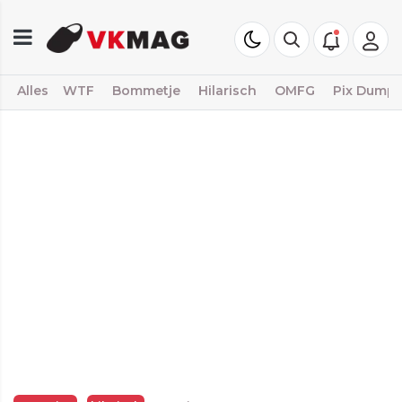
Alles
WTF
Bommetje
Hilarisch
OMFG
Pix Dump