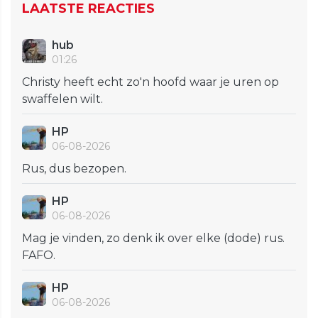
LAATSTE REACTIES
hub
01:26
Christy heeft echt zo'n hoofd waar je uren op
swaffelen wilt.
HP
06-08-2026
Rus, dus bezopen.
HP
06-08-2026
Mag je vinden, zo denk ik over elke (dode) rus.
FAFO.
HP
06-08-2026