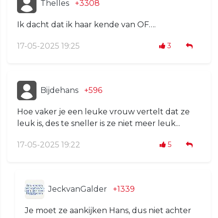
Thelles
+3308
Ik dacht dat ik haar kende van OF….
17-05-2025 19:25
3
Bijdehans
+596
Hoe vaker je een leuke vrouw vertelt dat ze
leuk is, des te sneller is ze niet meer leuk...
17-05-2025 19:22
5
JeckvanGalder
+1339
Je moet ze aankijken Hans, dus niet achter