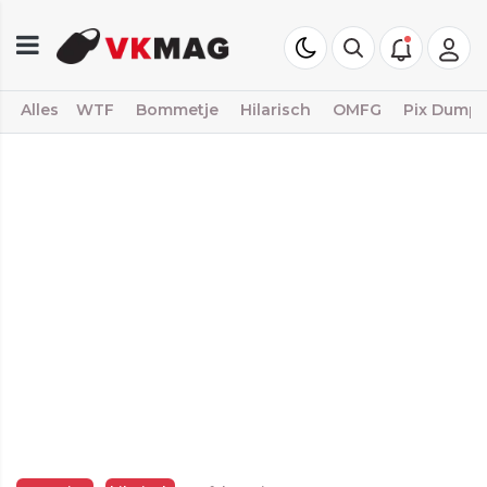
Alles
WTF
Bommetje
Hilarisch
OMFG
Pix Dump