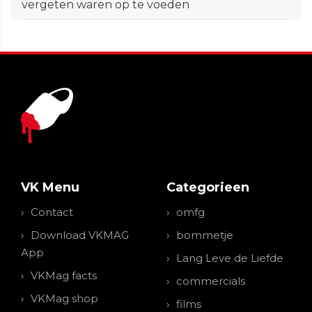
vergeten waren op te voeden
VK Menu
Categorieen
Contact
omfg
Download VKMAG
bommetje
App
Lang Leve de Liefde
VKMag facts
commercials
VKMag shop
films