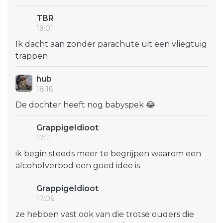
TBR
19:01
Ik dacht aan zonder parachute uit een vliegtuig
trappen
hub
18:16
De dochter heeft nog babyspek 😂
GrappigeIdioot
17:11
ik begin steeds meer te begrijpen waarom een
alcoholverbod een goed idee is
GrappigeIdioot
17:06
ze hebben vast ook van die trotse ouders die