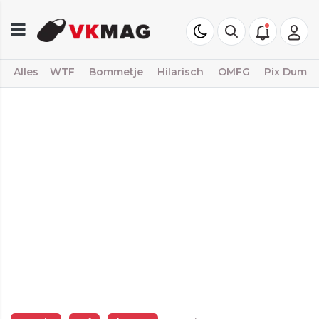
Alles
WTF
Bommetje
Hilarisch
OMFG
Pix Dump