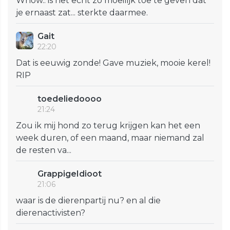
Whow.. is het echt zo moeilijk toe te geven dat
je ernaast zat... sterkte daarmee.
Gait
22:20
Dat is eeuwig zonde! Gave muziek, mooie kerel!
RIP
toedeliedoooo
21:24
Zou ik mij hond zo terug krijgen kan het een
week duren, of een maand, maar niemand zal
de resten va...
GrappigeIdioot
21:06
waar is de dierenpartij nu? en al die
dierenactivisten?