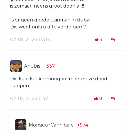
is zomaar ineens groot doen af !!
Is er geen goede tuinman in dubai
Die weet onkruid te verdelgen ?
02-05-2025 13:03
3
Anubis
+337
Die kale kankermongool moeten ze dood
trappen.
02-05-2025 11:57
8
MonsieurCannibale
+974