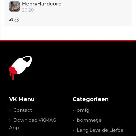
HenryHardcore
20:20
🙏🏻
VK Menu
Categorieen
Contact
omfg
Download VKMAG
bommetje
App
Lang Leve de Liefde