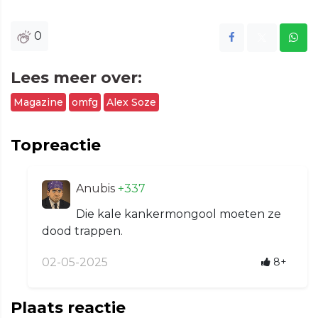
0
Lees meer over:
Magazine
omfg
Alex Soze
Topreactie
Anubis
+337
Die kale kankermongool moeten ze
dood trappen.
02-05-2025
8+
Plaats reactie