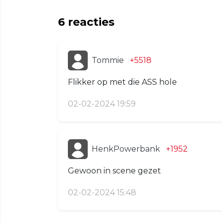
6
reacties
Tommie
+5518
Flikker op met die ASS hole
02-02-2024 19:59
HenkPowerbank
+1952
Gewoon in scene gezet
02-02-2024 15:48