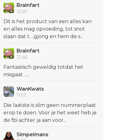
Brainfart
12:50
Dit is het product van een alles kan
en alles mag opvoeding, tot snot
slaan dat t….gjong en hem de s...
Brainfart
12:46
Fantastisch geweldig totdat het
misgaat …..
WanKwats
11:57
Die laatste is slim geen nummerplaat
erop te doen. Voor je het weet heb je
de fbi achter ja aan voor...
Simpelmans