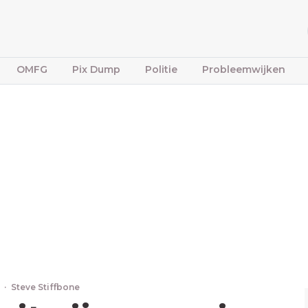
OMFG
Pix Dump
Politie
Probleemwijken
4
·
Steve Stiffbone