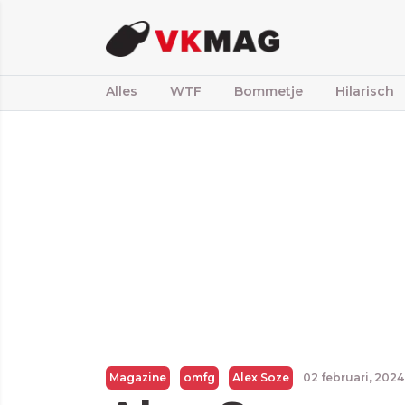
Alles
WTF
Bommetje
Hilarisch
Magazine
omfg
Alex Soze
02 februari, 202