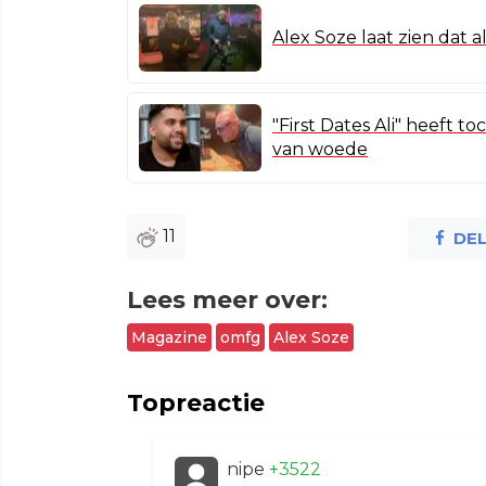
Alex Soze laat zien dat 
"First Dates Ali" heeft 
van woede
11
DE
Lees meer over:
Magazine
omfg
Alex Soze
Topreactie
nipe
+3522