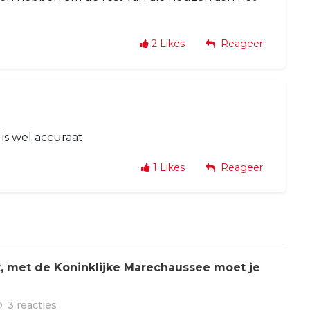
2
Likes
Reageer
 is wel accuraat
1
Likes
Reageer
jk, met de Koninklijke Marechaussee moet je
3 reacties