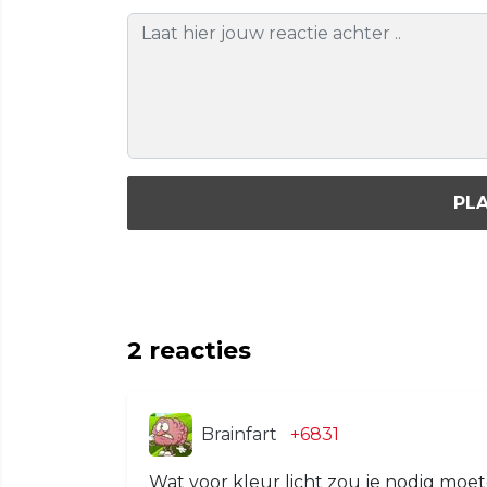
PLA
2
reacties
Brainfart
+6831
Wat voor kleur licht zou je nodig mo