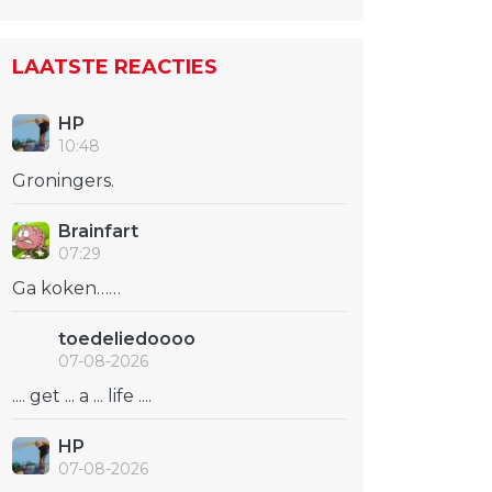
LAATSTE REACTIES
HP
10:48
Groningers.
Brainfart
07:29
Ga koken……
toedeliedoooo
07-08-2026
.... get ... a ... life ....
HP
07-08-2026