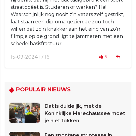
straatpoëet is. Studeren of werken? Ha!
Waarschijnlijk nog nooit z’n veters zelf gestrikt,
laat staan een diploma gezien. Je zou toch
willen dat zo'n knakker aan het eind van zo’n
filmpje op de grond ligt te jammeren met een
schedelbasisfractuur.
15-09-2024 17:16
6
POPULAIR NIEUWS
Dat is duidelijk, met de
Koninklijke Marechaussee moet
je niet fokken
Een spontane striptease in