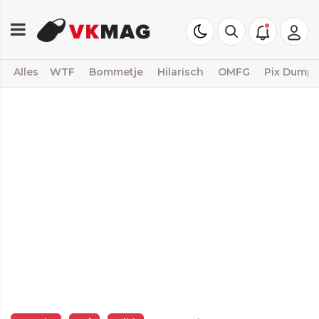
Alles
WTF
Bommetje
Hilarisch
OMFG
Pix Dump