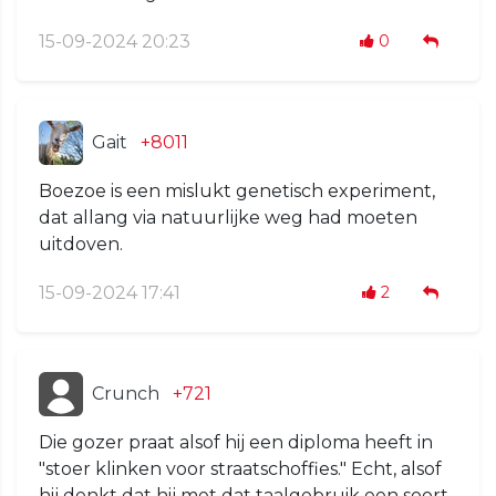
15-09-2024 20:23
0
Gait
+8011
Boezoe is een mislukt genetisch experiment,
dat allang via natuurlijke weg had moeten
uitdoven.
15-09-2024 17:41
2
Crunch
+721
Die gozer praat alsof hij een diploma heeft in
"stoer klinken voor straatschoffies." Echt, alsof
hij denkt dat hij met dat taalgebruik een soort