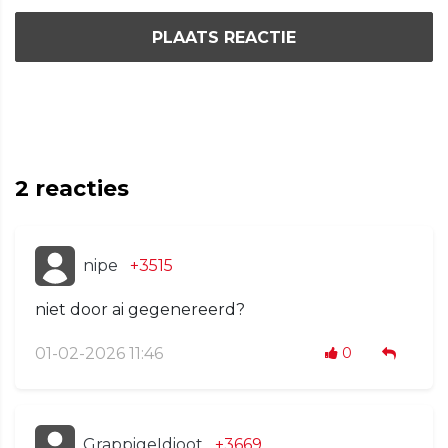
PLAATS REACTIE
2
reacties
nipe
+3515
niet door ai gegenereerd?
01-02-2026 11:46
0
GrappigeIdioot
+3669