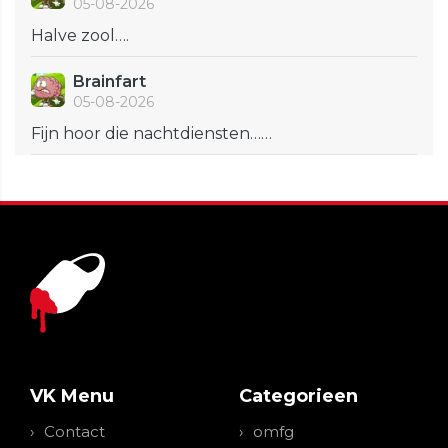
05-08-2026
Halve zool….
Brainfart
05-08-2026
Fijn hoor die nachtdiensten……
VK Menu
Categorieen
Contact
omfg