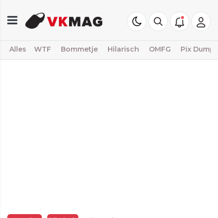
Alles
WTF
Bommetje
Hilarisch
OMFG
Pix Dump