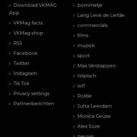
Download VKMAG
bommetje
App
Lang Leve de Liefde
VKMag facts
commercials
VKMag shop
films
RSS
muziek
Facebook
sport
Twitter
Max Verstappen
Instagram
hilarisch
Tik Tok
wtf
Privacy settings
Politie
Partnerberichten
Jutta Leerdam
Monica Geuze
Alex Soze
nieuws