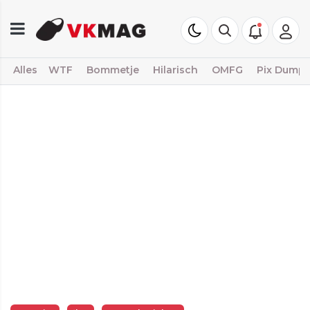
Alles
WTF
Bommetje
Hilarisch
OMFG
Pix Dump