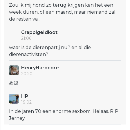
Zou ik mij hond zo terug krijgen kan het een
week duren, of een maand, maar niemand zal
de resten va...
GrappigeIdioot
21:06
waar is de dierenpartij nu? en al die
dierenactivisten?
HenryHardcore
20:20
🙏🏻
HP
19:02
In de jaren 70 een enorme sexbom. Helaas. RIP
Jerney.