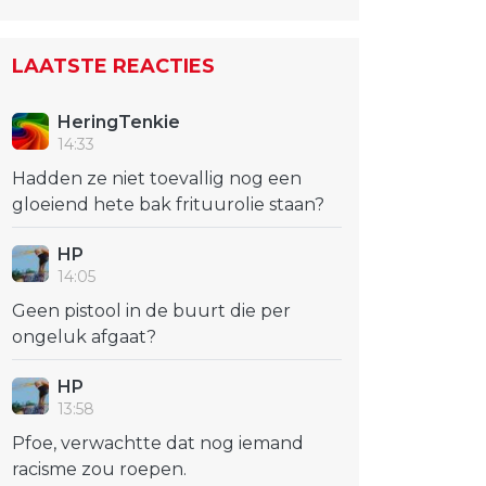
LAATSTE REACTIES
HeringTenkie
14:33
Hadden ze niet toevallig nog een
gloeiend hete bak frituurolie staan?
HP
14:05
Geen pistool in de buurt die per
ongeluk afgaat?
HP
13:58
Pfoe, verwachtte dat nog iemand
racisme zou roepen.