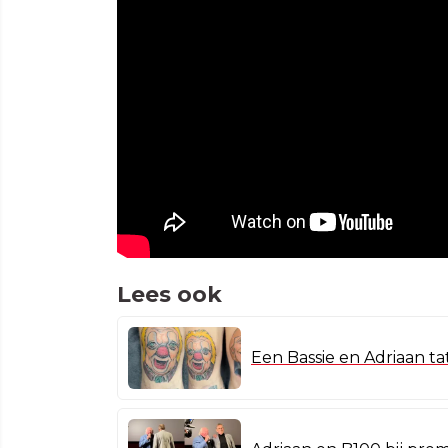
Lees ook
Een Bassie en Adriaan ta