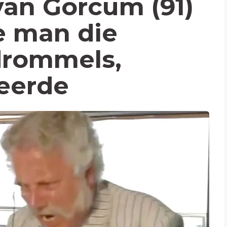
van Gorcum (91)
e man die
drommels,
eerde