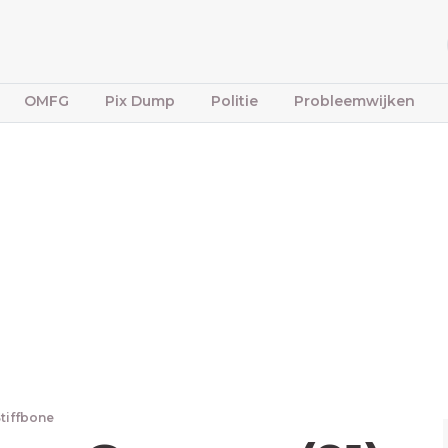
OMFG
Pix Dump
Politie
Probleemwijken
Stiffbone