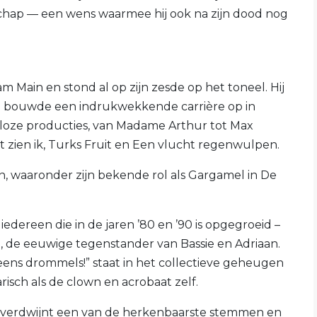
schap — een wens waarmee hij ook na zijn dood nog
Main en stond al op zijn zesde op het toneel. Hij
en bouwde een indrukwekkende carrière op in
 talloze producties, van Madame Arthur tot Max
at zien ik, Turks Fruit en Een vlucht regenwulpen.
s in, waaronder zijn bekende rol als Gargamel in De
iedereen die in de jaren ’80 en ’90 is opgegroeid –
n, de eeuwige tegenstander van Bassie en Adriaan.
eens drommels!” staat in het collectieve geheugen
risch als de clown en acrobaat zelf.
 verdwijnt een van de herkenbaarste stemmen en