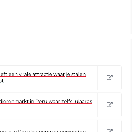
ft een virale attractie waar je stalen
bt
 dierenmarkt in Peru waar zelfs luiaards
ouse in Peru binnen: vier gewonden