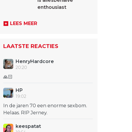
is allesbehalve
enthousiast
LEES MEER
LAATSTE REACTIES
HenryHardcore
20:20
🙏🏻
HP
19:02
In de jaren 70 een enorme sexbom.
Helaas. RIP Jerney.
keespatat