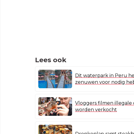
Lees ook
Dit waterpark in Peru hee
zenuwen voor nodig he
Vloggers filmen illegale
worden verkocht
Dronkenlap ramt steakh