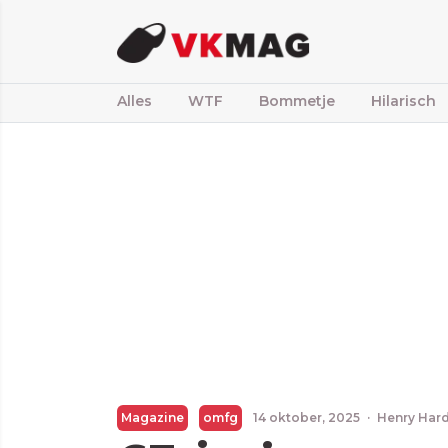
Alles
WTF
Bommetje
Hilarisch
Magazine
omfg
14 oktober, 2025
·
Henry Har