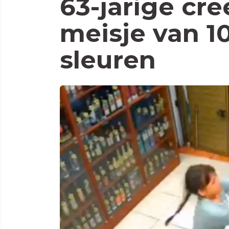
63-jarige cr
meisje van 10
sleuren