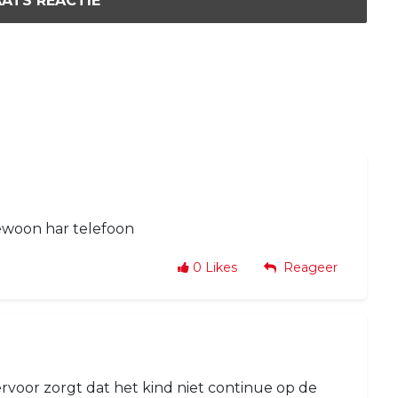
ATS REACTIE
gewoon har telefoon
0
Likes
Reageer
ervoor zorgt dat het kind niet continue op de