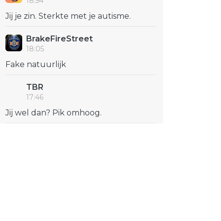
18:54
Jij je zin. Sterkte met je autisme.
BrakeFireStreet
18:05
Fake natuurlijk
TBR
17:46
Jij wel dan? Pik omhoog.