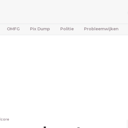
OMFG
Pix Dump
Politie
Probleemwijken
dcore