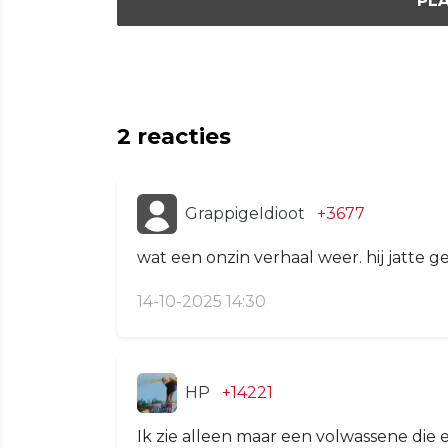
PLA
2
reacties
GrappigeIdioot
+3677
wat een onzin verhaal weer. hij jatte 
14-10-2025 14:30
HP
+14221
Ik zie alleen maar een volwassene die 