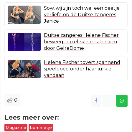
Sow, wij zijn toch wel een beetje
verliefd op de Duitse zangeres
Jenice
Duitse zangeres Helene Fischer
beweegt op elektronische arm
door GelreDome
Helene Fischer tovert spannend
speelgoed onder haar jurkje
vandaan
0
Lees meer over:
Magazine
bommetje