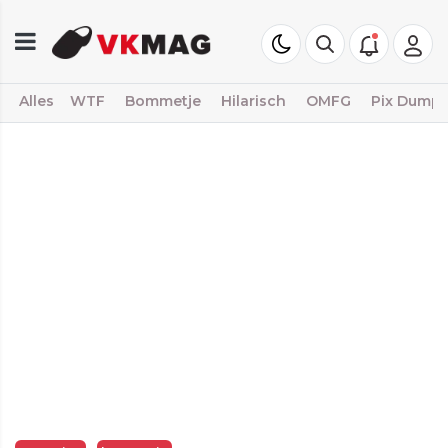
Alles
WTF
Bommetje
Hilarisch
OMFG
Pix Dump