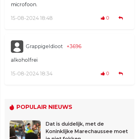
microfoon.
15-08-2024 18:48
0
GrappigeIdioot
+3696
alkoholfrei
15-08-2024 18:34
0
POPULAIR NIEUWS
Dat is duidelijk, met de
Koninklijke Marechaussee moet
je niet fokken