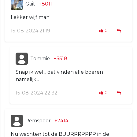
Gait
+8011
Lekker wijf man!
15-08-2024 21:19
0
Tommie
+5518
Snap ik wel... dat vinden alle boeren
namelijk...
15-08-2024 22:32
0
Remspoor
+2414
Nu wachten tot de BUURRRPPPP in de