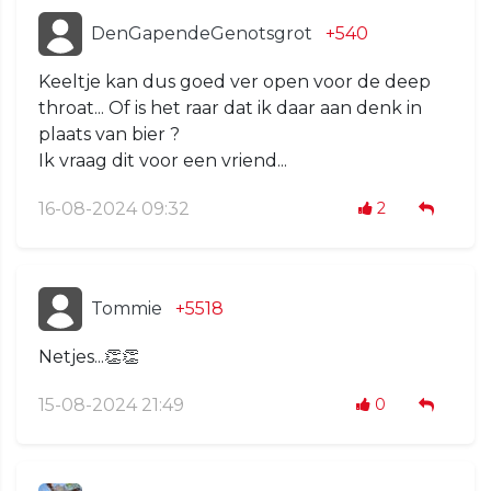
DenGapendeGenotsgrot
+540
Keeltje kan dus goed ver open voor de deep
throat... Of is het raar dat ik daar aan denk in
plaats van bier ?
Ik vraag dit voor een vriend...
16-08-2024 09:32
2
Tommie
+5518
Netjes...👏👏
15-08-2024 21:49
0