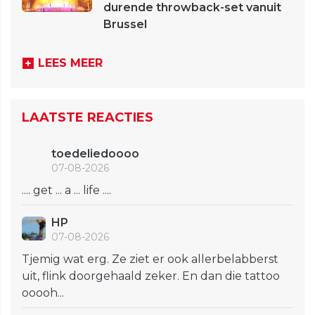
durende throwback-set vanuit
Brussel
LEES MEER
LAATSTE REACTIES
toedeliedoooo
07-08-2026
.... get ... a ... life ....
HP
07-08-2026
Tjemig wat erg. Ze ziet er ook allerbelabberst
uit, flink doorgehaald zeker. En dan die tattoo
ooooh...