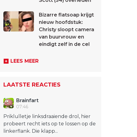
Scott (54) overleden
Bizarre flatsoap krijgt
nieuw hoofdstuk:
Christy sloopt camera
van buurvrouw en
eindigt zelf in de cel
LEES MEER
LAATSTE REACTIES
Brainfart
07:46
Priklulletje linksdraaiende drol, hier
probeert recht iets op te lossen op de
linkerflank. Die klapp...