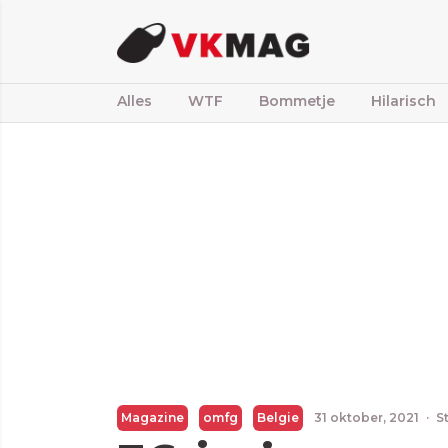
Alles
WTF
Bommetje
Hilarisch
Magazine
omfg
Belgie
31 oktober, 2021
·
S