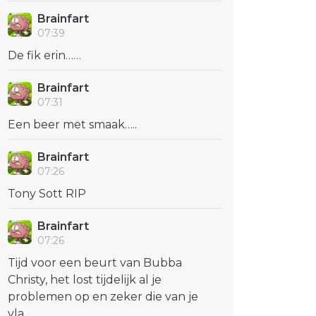
Brainfart
07:39
De fik erin……
Brainfart
07:31
Een beer met smaak…..
Brainfart
07:26
Tony Sott RIP
Brainfart
07:26
Tijd voor een beurt van Bubba
Christy, het lost tijdelijk al je
problemen op en zeker die van je
vla...