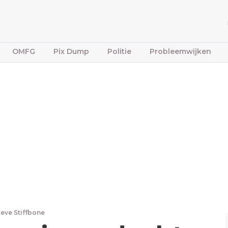
OMFG
Pix Dump
Politie
Probleemwijken
teve Stiffbone