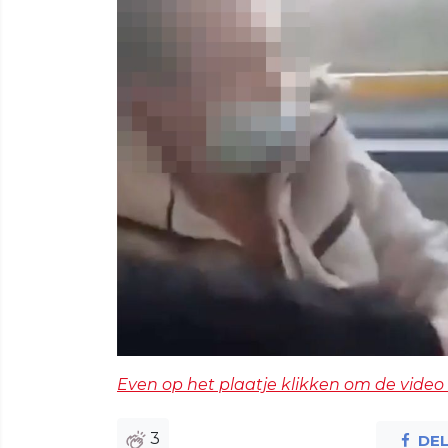
Even op het plaatje klikken om de video 
3
DE