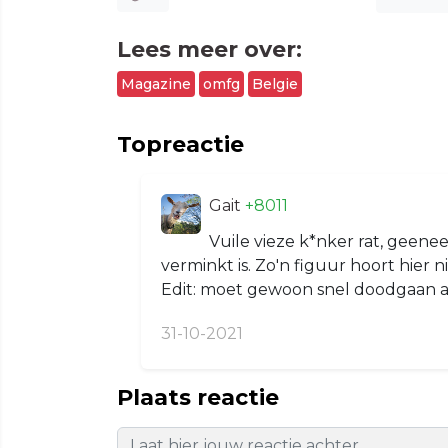
Lees meer over:
Magazine
omfg
Belgie
Topreactie
Gait
+8011
Vuile vieze k*nker rat, geen
verminkt is. Zo'n figuur hoort hier 
Edit: moet gewoon snel doodgaan a
31-10-2021
Plaats reactie