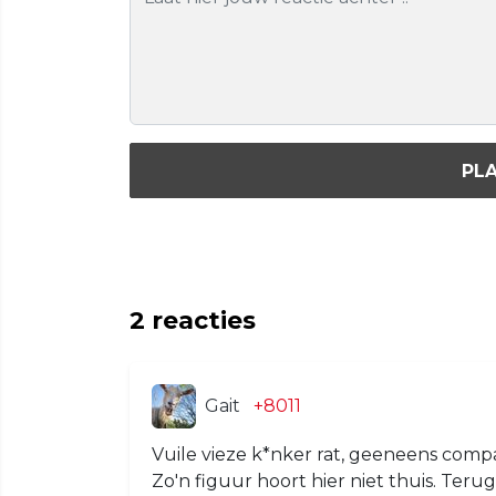
PLA
2
reacties
Gait
+8011
Vuile vieze k*nker rat, geeneens compa
Zo'n figuur hoort hier niet thuis. Teru