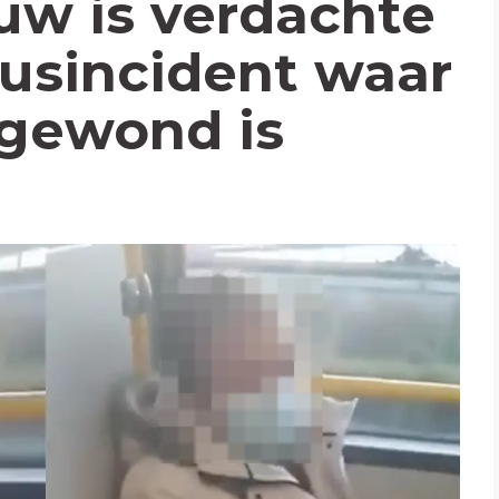
ouw is verdachte
busincident waar
gewond is