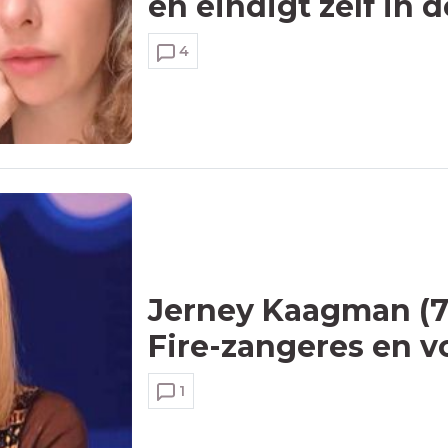
en eindigt zelf in d
4
Jerney Kaagman (79
Fire-zangeres en vo
1