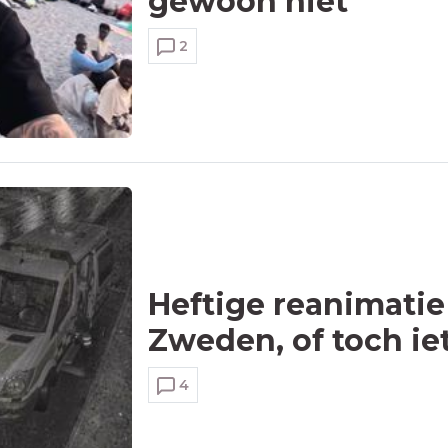
gewoon niet'
2
Heftige reanimatie
Zweden, of toch ie
4