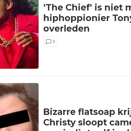
'The Chief' is niet
hiphoppionier Tony
overleden
3
Bizarre flatsoap kr
Christy sloopt ca