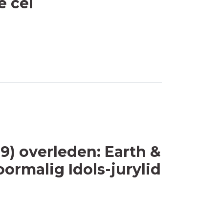
e cel
) overleden: Earth &
ormalig Idols-jurylid