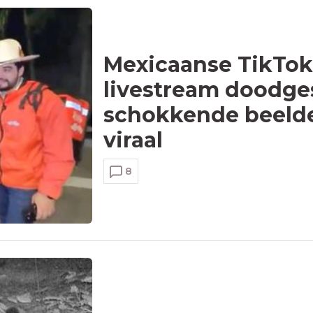
Mexicaanse TikTok-
livestream doodge
schokkende beeld
viraal
8