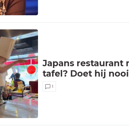
Japans restaurant 
tafel? Doet hij noo
1