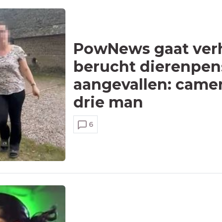
PowNews gaat verh
berucht dierenpens
aangevallen: came
drie man
6