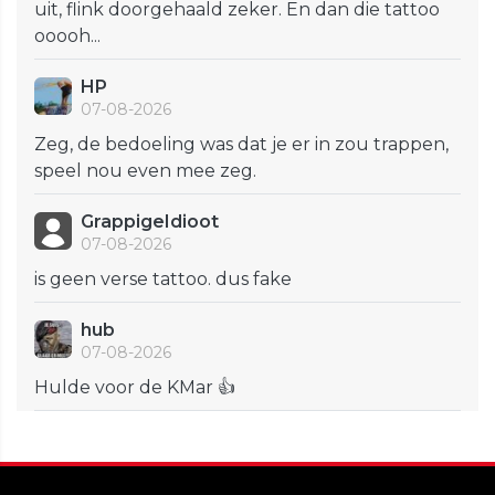
uit, flink doorgehaald zeker. En dan die tattoo
ooooh...
HP
07-08-2026
Zeg, de bedoeling was dat je er in zou trappen,
speel nou even mee zeg.
GrappigeIdioot
07-08-2026
is geen verse tattoo. dus fake
hub
07-08-2026
Hulde voor de KMar 👍