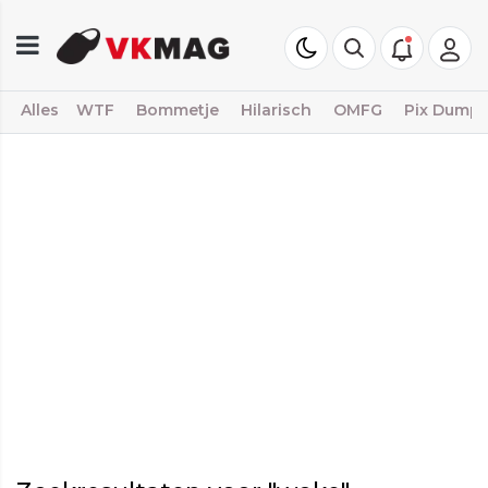
Alles
WTF
Bommetje
Hilarisch
OMFG
Pix Dump