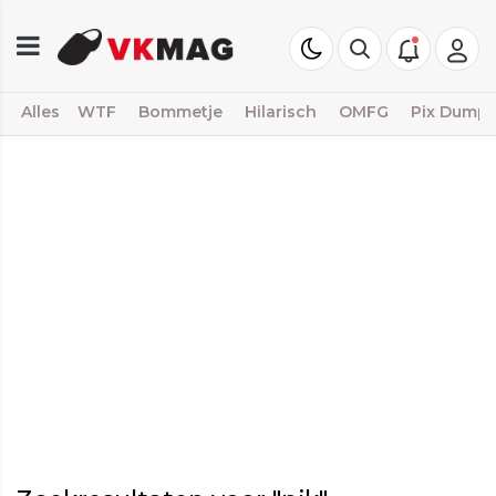
Alles
WTF
Bommetje
Hilarisch
OMFG
Pix Dump