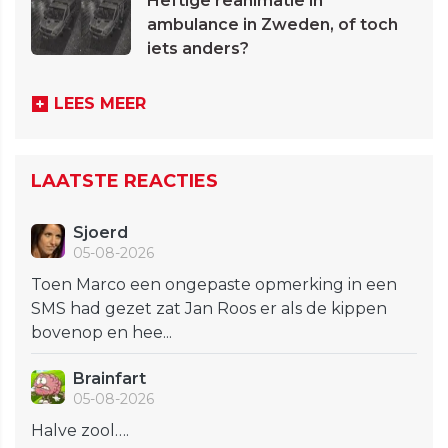
Heftige reanimatie in
ambulance in Zweden, of toch
iets anders?
LEES MEER
LAATSTE REACTIES
Sjoerd
05-08-2026
Toen Marco een ongepaste opmerking in een
SMS had gezet zat Jan Roos er als de kippen
bovenop en hee...
Brainfart
05-08-2026
Halve zool….