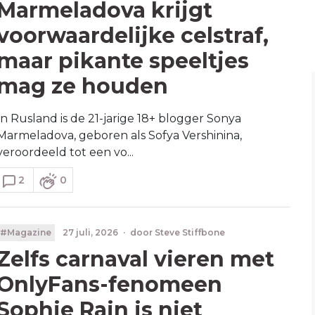
Marmeladova krijgt
voorwaardelijke celstraf,
maar pikante speeltjes
mag ze houden
In Rusland is de 21-jarige 18+ blogger Sonya
Marmeladova, geboren als Sofya Vershinina,
veroordeeld tot een vo...
2
0
#Magazine
27 juli, 2026
·
door
Steve Stiffbone
Zelfs carnaval vieren met
OnlyFans-fenomeen
Sophie Rain is niet