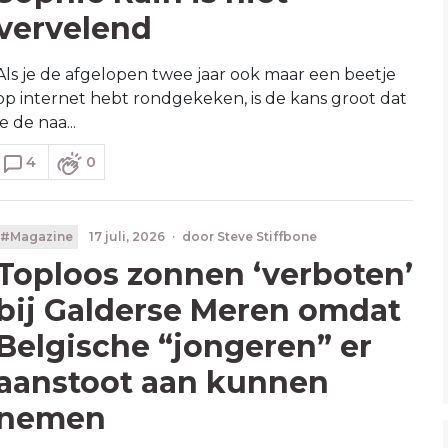
vervelend
Als je de afgelopen twee jaar ook maar een beetje
op internet hebt rondgekeken, is de kans groot dat
je de naa...
4
0
#Magazine
17 juli, 2026
·
door
Steve Stiffbone
Toploos zonnen ‘verboten’
bij Galderse Meren omdat
Belgische “jongeren” er
aanstoot aan kunnen
nemen