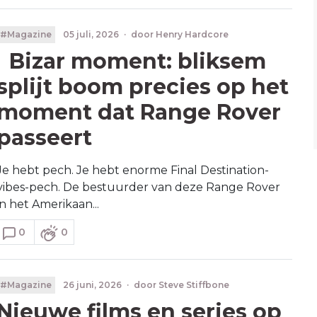
#Magazine
05 juli, 2026
·
door
Henry Hardcore
Bizar moment: bliksem
splijt boom precies op het
moment dat Range Rover
passeert
Je hebt pech. Je hebt enorme Final Destination-
vibes-pech. De bestuurder van deze Range Rover
in het Amerikaan...
0
0
#Magazine
26 juni, 2026
·
door
Steve Stiffbone
Nieuwe films en series op