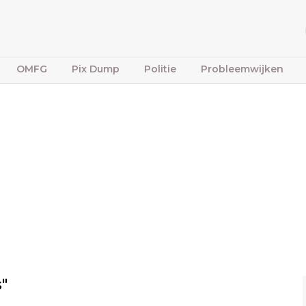
OMFG
Pix Dump
Politie
Probleemwijken
"