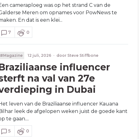
Een cameraploeg was op het strand C van de
Galderse Meren om opnames voor PowNews te
maken. En dat is een klei...
7
0
#Magazine
12 juli, 2026
·
door
Steve Stiffbone
Braziliaanse influencer
sterft na val van 27e
verdieping in Dubai
Het leven van de Braziliaanse influencer Kauana
Bilhar leek de afgelopen weken juist de goede kant
op te gaan....
5
0