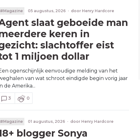
#Magazine
05 augustus, 2026
·
door
Henry Hardcore
Agent slaat geboeide man
meerdere keren in
gezicht: slachtoffer eist
tot 1 miljoen dollar
Een ogenschijnlijk eenvoudige melding van het
weghalen van wat schroot eindigde begin vorig jaar
in de Amerika...
3
0
#Magazine
01 augustus, 2026
·
door
Henry Hardcore
18+ blogger Sonya