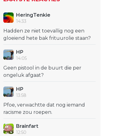
HeringTenkie
14:33
Hadden ze niet toevallig nog een
gloeiend hete bak frituurolie staan?
HP
14:05
Geen pistool in de buurt die per
ongeluk afgaat?
HP
13:58
Pfoe, verwachtte dat nog iemand
racisme zou roepen.
Brainfart
12:50