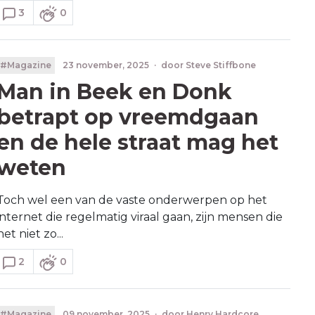
3
0
#Magazine
23 november, 2025
·
door
Steve Stiffbone
Man in Beek en Donk
betrapt op vreemdgaan
en de hele straat mag het
weten
Toch wel een van de vaste onderwerpen op het
internet die regelmatig viraal gaan, zijn mensen die
het niet zo...
2
0
#Magazine
09 november, 2025
·
door
Henry Hardcore