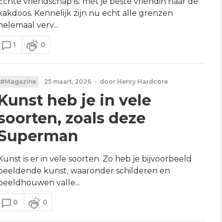
Echte vriendschap is: met je beste vriendin naar de
kakdoos. Kennelijk zijn nu echt alle grenzen
helemaal verv...
1
0
#Magazine
25 maart, 2026
·
door
Henry Hardcore
Kunst heb je in vele
soorten, zoals deze
Superman
Kunst is er in vele soorten. Zo heb je bijvoorbeeld
beeldende kunst, waaronder schilderen en
beeldhouwen valle...
0
0