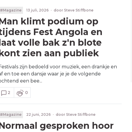
#Magazine
13 juli, 2026
·
door
Steve Stiffbone
Man klimt podium op
tijdens Fest Angola en
laat volle bak z'n blote
kont zien aan publiek
Festivals zijn bedoeld voor muziek, een drankje en
af en toe een dansje waar je je de volgende
ochtend een bee...
2
0
#Magazine
22 juni, 2026
·
door
Steve Stiffbone
Normaal gesproken hoor