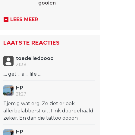
gooien
LEES MEER
LAATSTE REACTIES
toedeliedoooo
21:38
.... get ... a ... life ....
HP
21:27
Tjemig wat erg. Ze ziet er ook
allerbelabberst uit, flink doorgehaald
zeker. En dan die tattoo ooooh...
HP