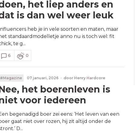
doen, het liep anders en
dat is dan wel weer leuk
Influencers heb je in vele soorten en maten, maar
het standaardmodelletje anno nu is toch wel: fit
chick, te g...
6
0
#Magazine
07 januari, 2026
·
door
Henry Hardcore
Nee, het boerenleven is
niet voor iedereen
Een begenadigd boer zei eens: ‘Het leven van een
boer gaat niet over rozen, hij zit altijd onder de
stront.’ D...