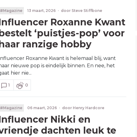
#Magazine
13 maart, 2026
·
door
Steve Stiffbone
Influencer Roxanne Kwant
bestelt ‘puistjes-pop’ voor
haar ranzige hobby
Influencer Roxanne Kwant is helemaal blij, want
haar nieuwe pop is eindelijk binnen. En nee, het
gaat hier nie...
1
0
#Magazine
06 maart, 2026
·
door
Henry Hardcore
Influencer Nikki en
vriendje dachten leuk te