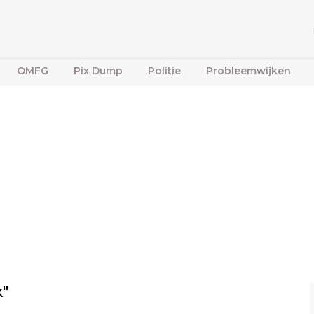
OMFG
Pix Dump
Politie
Probleemwijken
k"