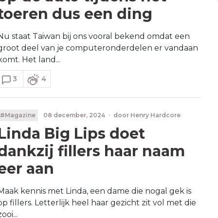
toeren dus een ding
Nu staat Taiwan bij ons vooral bekend omdat een
groot deel van je computeronderdelen er vandaan
komt. Het land...
3
4
#Magazine
08 december, 2024
·
door
Henry Hardcore
Linda Big Lips doet
dankzij fillers haar naam
eer aan
Maak kennis met Linda, een dame die nogal gek is
op fillers. Letterlijk heel haar gezicht zit vol met die
zooi...