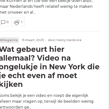
We kunnen af en toe wel een beetje doen alsof,
maar Nederlands heeft relatief weinig te maken
met onweer en al...
0
1
#Magazine
15 maart, 2025
·
door
Henry Hardcore
Wat gebeurt hier
allemaal? Video na
ongelukje in New York die
je echt even af moet
kijken
Soms bekijk je een video en roept die eigenlijk
alleen maar vragen op, terwijl de beelden weinig
antwoorden ge...