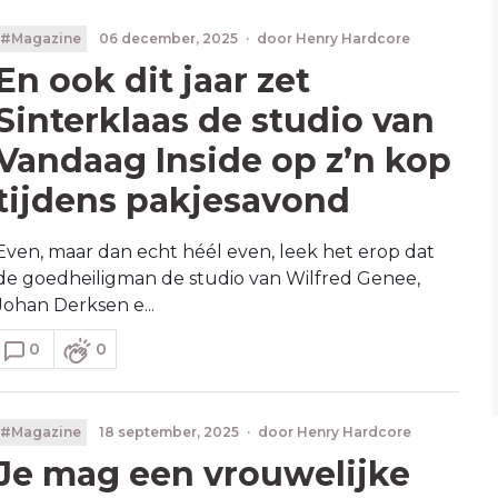
#Magazine
06 december, 2025
·
door
Henry Hardcore
En ook dit jaar zet
Sinterklaas de studio van
Vandaag Inside op z’n kop
tijdens pakjesavond
Even, maar dan echt héél even, leek het erop dat
de goedheiligman de studio van Wilfred Genee,
Johan Derksen e...
0
0
#Magazine
18 september, 2025
·
door
Henry Hardcore
Je mag een vrouwelijke