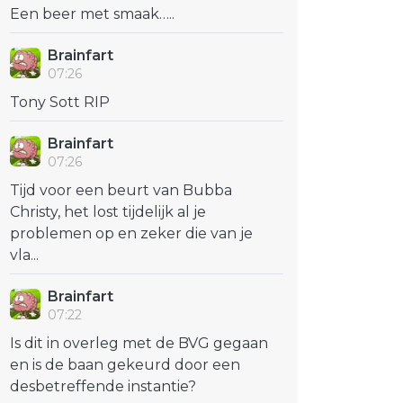
Een beer met smaak…..
Brainfart
07:26
Tony Sott RIP
Brainfart
07:26
Tijd voor een beurt van Bubba
Christy, het lost tijdelijk al je
problemen op en zeker die van je
vla...
Brainfart
07:22
Is dit in overleg met de BVG gegaan
en is de baan gekeurd door een
desbetreffende instantie?