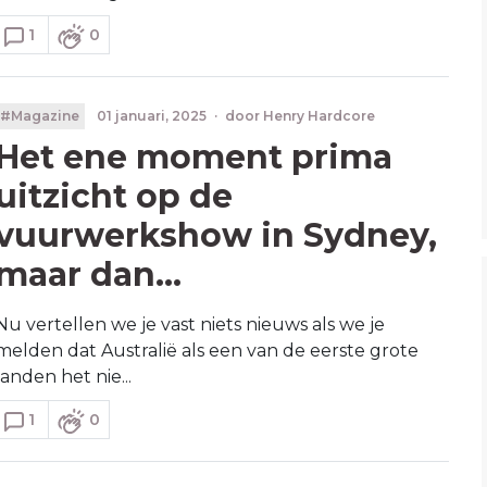
1
0
#Magazine
01 januari, 2025
·
door
Henry Hardcore
Het ene moment prima
uitzicht op de
vuurwerkshow in Sydney,
maar dan…
Nu vertellen we je vast niets nieuws als we je
melden dat Australië als een van de eerste grote
landen het nie...
1
0