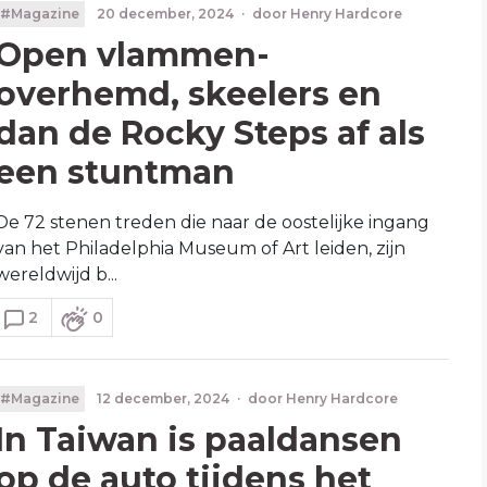
#Magazine
20 december, 2024
·
door
Henry Hardcore
Open vlammen-
overhemd, skeelers en
dan de Rocky Steps af als
een stuntman
De 72 stenen treden die naar de oostelijke ingang
van het Philadelphia Museum of Art leiden, zijn
wereldwijd b...
2
0
#Magazine
12 december, 2024
·
door
Henry Hardcore
In Taiwan is paaldansen
op de auto tijdens het