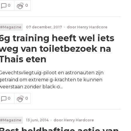
0
0
#Magazine
07 december, 2017
·
door
Henry Hardcore
6g training heeft wel iets
weg van toiletbezoek na
Thais eten
Gevechtsvliegtuig-piloot en astronauten zijn
getraind om extreme g-krachten te kunnen
weerstaan zonder black-o...
0
0
#Magazine
13 juni, 2014
·
door
Henry Hardcore