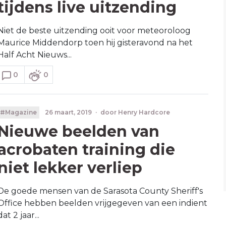
tijdens live uitzending
Niet de beste uitzending ooit voor meteoroloog
Maurice Middendorp toen hij gisteravond na het
Half Acht Nieuws...
0
0
#Magazine
26 maart, 2019
·
door
Henry Hardcore
Nieuwe beelden van
acrobaten training die
niet lekker verliep
De goede mensen van de Sarasota County Sheriff's
Office hebben beelden vrijgegeven van een indient
dat 2 jaar...