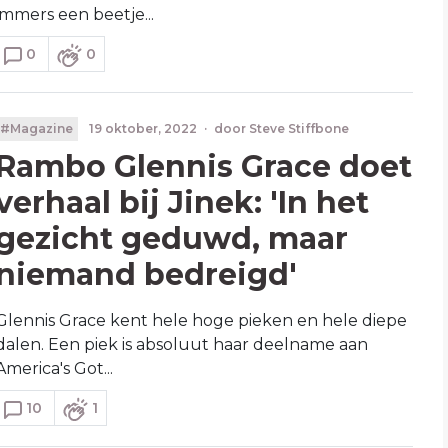
immers een beetje...
0
0
#Magazine
19 oktober, 2022
·
door
Steve Stiffbone
Rambo Glennis Grace doet
verhaal bij Jinek: 'In het
gezicht geduwd, maar
niemand bedreigd'
Glennis Grace kent hele hoge pieken en hele diepe
dalen. Een piek is absoluut haar deelname aan
America's Got...
10
1