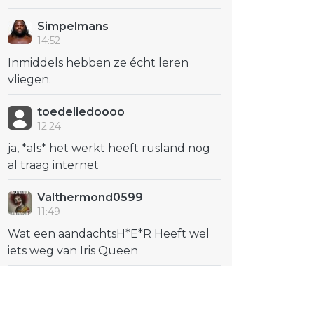
Simpelmans
14:52
Inmiddels hebben ze écht leren
vliegen.
toedeliedoooo
12:24
ja, *als* het werkt heeft rusland nog
al traag internet
Valthermond0599
11:49
Wat een aandachtsH*E*R Heeft wel
iets weg van Iris Queen