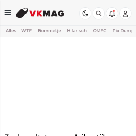
Alles
WTF
Bommetje
Hilarisch
OMFG
Pix Dump