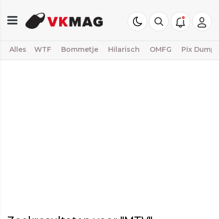
Alles
WTF
Bommetje
Hilarisch
OMFG
Pix Dump