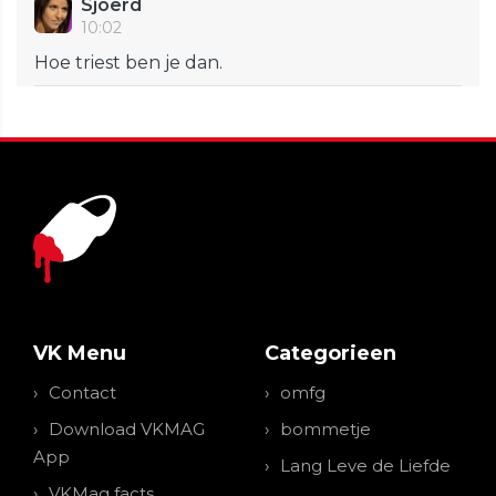
Sjoerd
10:02
Hoe triest ben je dan.
VK Menu
Categorieen
Contact
omfg
Download VKMAG
bommetje
App
Lang Leve de Liefde
VKMag facts