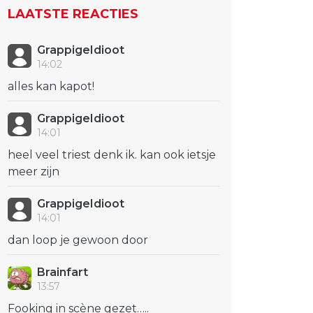
LAATSTE REACTIES
GrappigeIdioot
14:02
alles kan kapot!
GrappigeIdioot
14:01
heel veel triest denk ik. kan ook ietsje
meer zijn
GrappigeIdioot
14:01
dan loop je gewoon door
Brainfart
13:57
Fooking in scène gezet…..