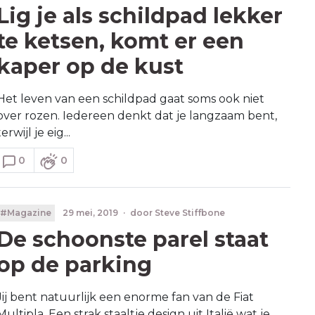
Lig je als schildpad lekker
te ketsen, komt er een
kaper op de kust
Het leven van een schildpad gaat soms ook niet
over rozen. Iedereen denkt dat je langzaam bent,
terwijl je eig...
0
0
#Magazine
29 mei, 2019
·
door
Steve Stiffbone
De schoonste parel staat
op de parking
Jij bent natuurlijk een enorme fan van de Fiat
Multipla. Een strak staaltje design uit Italië wat je