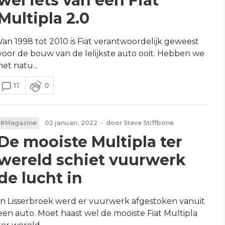
wel iets van een Fiat
Multipla 2.0
Van 1998 tot 2010 is Fiat verantwoordelijk geweest
voor de bouw van de lelijkste auto ooit. Hebben we
het natu...
11
0
#Magazine
02 januari, 2022
·
door
Steve Stiffbone
De mooiste Multipla ter
wereld schiet vuurwerk
de lucht in
In Lisserbroek werd er vuurwerk afgestoken vanuit
een auto. Moet haast wel de mooiste Fiat Multipla