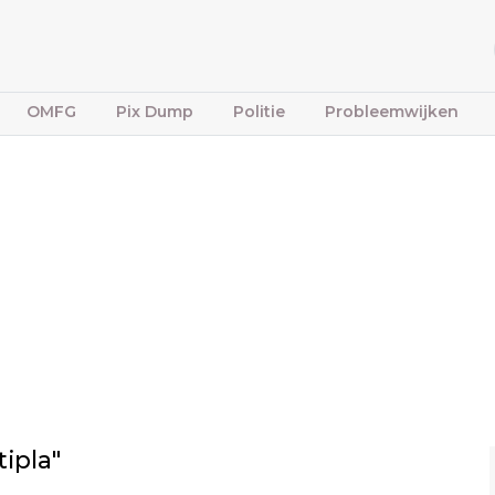
OMFG
Pix Dump
Politie
Probleemwijken
ipla"