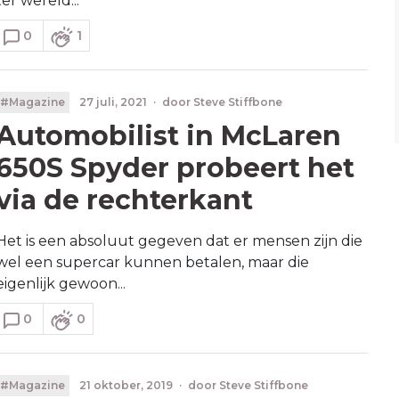
ter wereld...
0
1
#Magazine
27 juli, 2021
·
door
Steve Stiffbone
Automobilist in McLaren
650S Spyder probeert het
via de rechterkant
Het is een absoluut gegeven dat er mensen zijn die
wel een supercar kunnen betalen, maar die
eigenlijk gewoon...
0
0
#Magazine
21 oktober, 2019
·
door
Steve Stiffbone