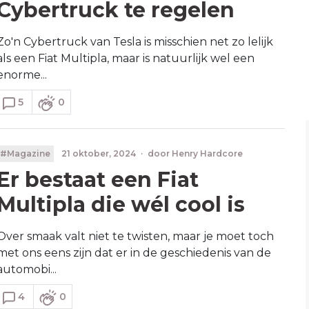
Cybertruck te regelen
Zo'n Cybertruck van Tesla is misschien net zo lelijk
als een Fiat Multipla, maar is natuurlijk wel een
enorme...
5
0
#Magazine
21 oktober, 2024
·
door
Henry Hardcore
Er bestaat een Fiat
Multipla die wél cool is
Over smaak valt niet te twisten, maar je moet toch
met ons eens zijn dat er in de geschiedenis van de
automobi...
4
0