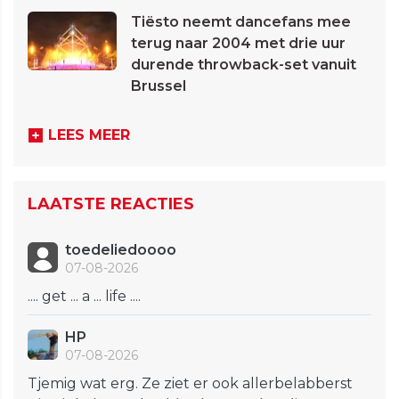
Tiësto neemt dancefans mee
terug naar 2004 met drie uur
durende throwback-set vanuit
Brussel
LEES MEER
LAATSTE REACTIES
toedeliedoooo
07-08-2026
.... get ... a ... life ....
HP
07-08-2026
Tjemig wat erg. Ze ziet er ook allerbelabberst