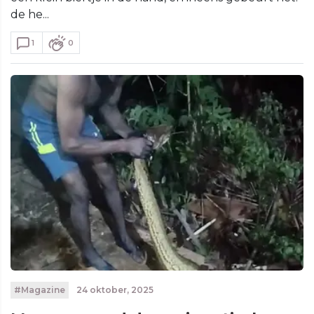
de he...
1
0
#Magazine
24 oktober, 2025