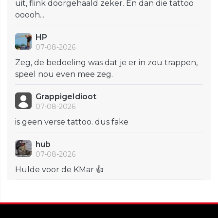
uit, flink doorgehaald zeker. En dan die tattoo
ooooh...
HP
07-08-2026
Zeg, de bedoeling was dat je er in zou trappen,
speel nou even mee zeg.
GrappigeIdioot
07-08-2026
is geen verse tattoo. dus fake
hub
07-08-2026
Hulde voor de KMar 👍