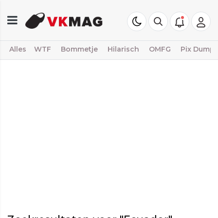
Alles
WTF
Bommetje
Hilarisch
OMFG
Pix Dump