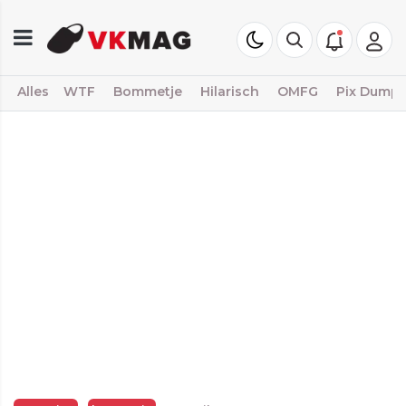
Alles
WTF
Bommetje
Hilarisch
OMFG
Pix Dump