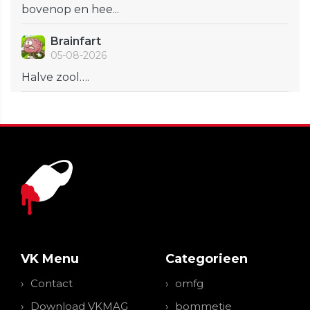
bovenop en hee...
Brainfart
05-08-2026
Halve zool….
VK Menu
Categorieen
Contact
omfg
Download VKMAG
bommetje