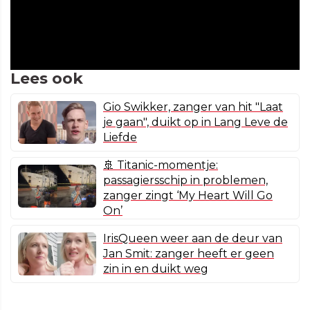
Lees ook
Gio Swikker, zanger van hit "Laat
je gaan", duikt op in Lang Leve de
Liefde
🚢 Titanic-momentje:
passagiersschip in problemen,
zanger zingt ‘My Heart Will Go
On’
IrisQueen weer aan de deur van
Jan Smit: zanger heeft er geen
zin in en duikt weg