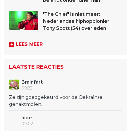
belandt onder drie man
'The Chief' is niet meer:
Nederlandse hiphoppionier
Tony Scott (54) overleden
LEES MEER
LAATSTE REACTIES
Brainfart
09:22
Ze zijn goedgekeurd voor de Oekraïnse
gehaktmolen…..
nipe
09:02