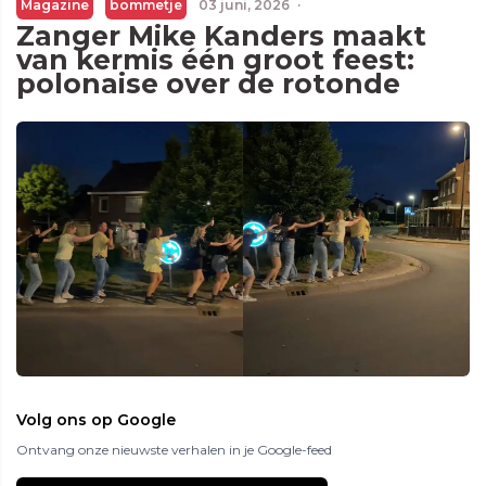
Magazine
bommetje
03 juni, 2026
·
Zanger Mike Kanders maakt
van kermis één groot feest:
polonaise over de rotonde
Volg ons op Google
Ontvang onze nieuwste verhalen in je Google-feed