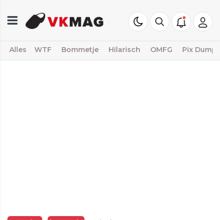
Alles
WTF
Bommetje
Hilarisch
OMFG
Pix Dump