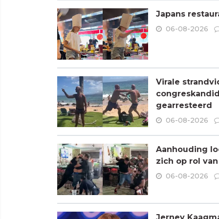
Japans restaur
06-08-2026
Virale strandvi
congreskandid
gearresteerd
06-08-2026
Aanhouding loo
zich op rol va
06-08-2026
Jerney Kaagman