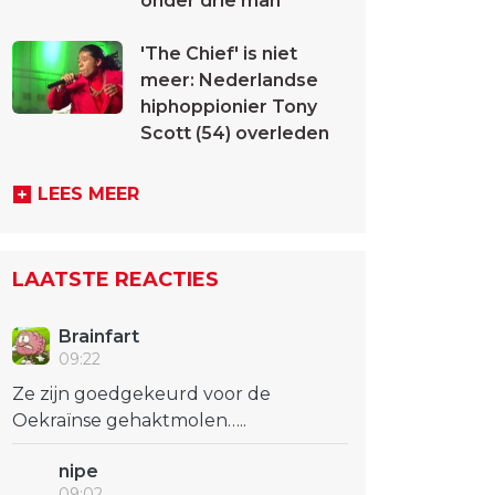
onder drie man
'The Chief' is niet
meer: Nederlandse
hiphoppionier Tony
Scott (54) overleden
LEES MEER
LAATSTE REACTIES
Brainfart
09:22
Ze zijn goedgekeurd voor de
Oekraïnse gehaktmolen…..
nipe
09:02