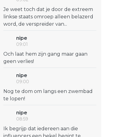
Je weet toch dat je door de extreem
linkse staats omroep alleen belazerd
word, de verspreider van...
nipe
09:01
Och laat hem zijn gang maar gaan
geen verlies!
nipe
09:00
Nog te dom om langs een zwembad
te lopen!
nipe
08:59
Ik begrijp dat iedereen aan die
influencers een hekel begint te