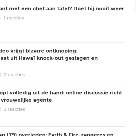
ant met een chef aan tafel? Doet hij nooit weer
1 reacties
deo krijgt bizarre ontknoping:
aat uit Hawaï knock-out geslagen en
2 reacties
pt volledig uit de hand: online discussie richt
n vrouwelijke agente
3 reacties
 (79) overleden: Earth & Fire-zangeres en