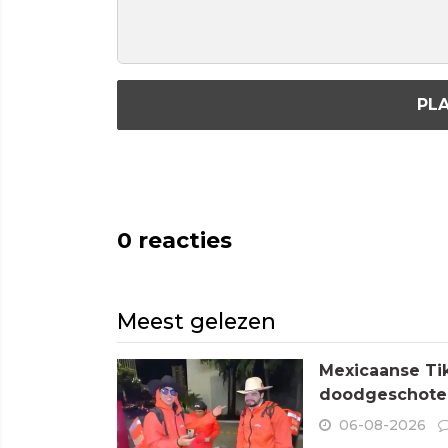
PLA
0
reacties
Meest gelezen
Mexicaanse Tik
doodgeschoten
06-08-2026