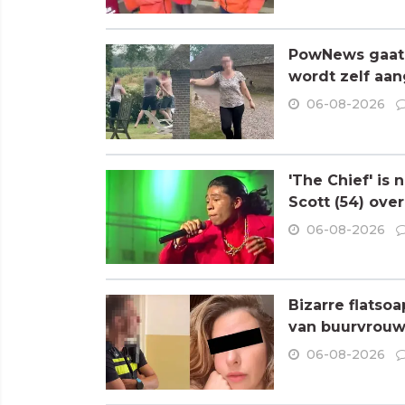
PowNews gaat 
wordt zelf aa
06-08-2026
'The Chief' is
Scott (54) ove
06-08-2026
Bizarre flatso
van buurvrouw 
06-08-2026