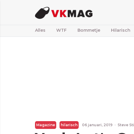
Alles
WTF
Bommetje
Hilarisch
Magazine
hilarisch
06 januari, 2019
·
Steve St