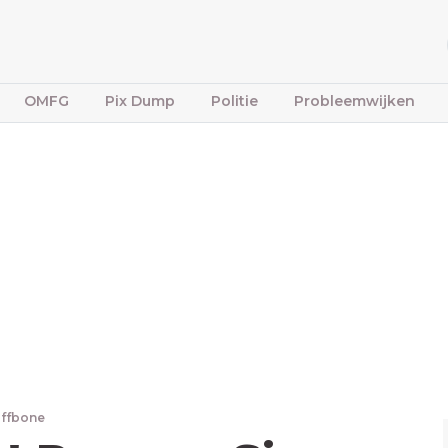
OMFG
Pix Dump
Politie
Probleemwijken
iffbone