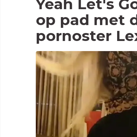
Yeah Let's Go
op pad met 
pornoster Le