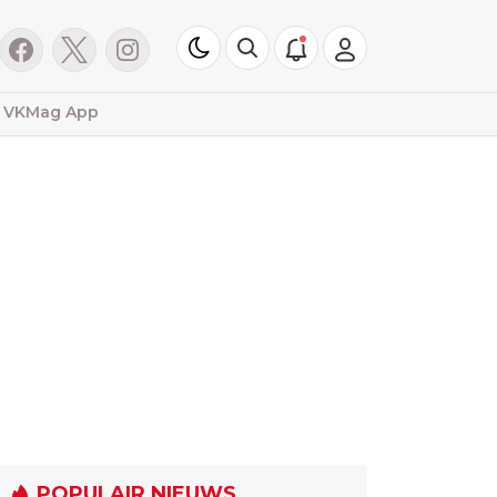
VKMag App
POPULAIR NIEUWS