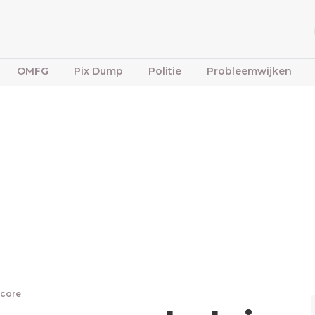
OMFG
Pix Dump
Politie
Probleemwijken
dcore