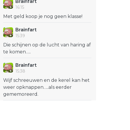
Brainfart
16:15
Met geld koop je nog geen klasse!
Brainfart
15:39
Die schijnen op de lucht van haring af
te komen…..
Brainfart
15:38
Wijf schreeuwen en de kerel kan het
weer opknappen…..als eerder
gememoreerd.