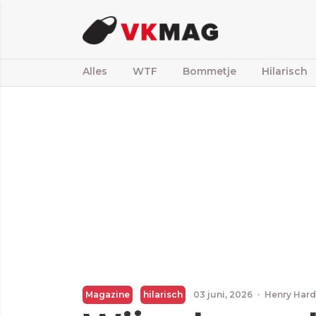
Alles
WTF
Bommetje
Hilarisch
Magazine
hilarisch
03 juni, 2026
·
Henry Har