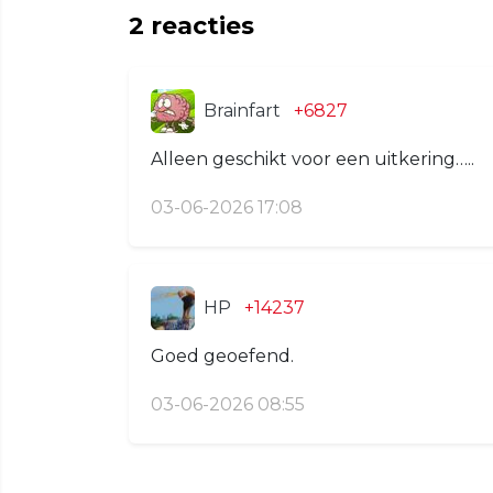
2
reacties
Brainfart
+6827
Alleen geschikt voor een uitkering…..
03-06-2026 17:08
HP
+14237
Goed geoefend.
03-06-2026 08:55