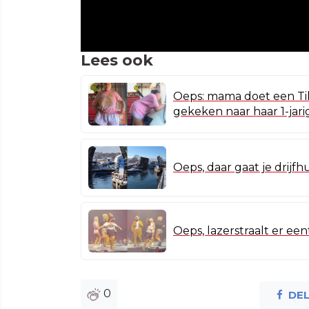
Lees ook
Oeps: mama doet een Tik
gekeken naar haar 1-jar
Oeps, daar gaat je drijfhu
Oeps, lazerstraalt er ee
0
DE