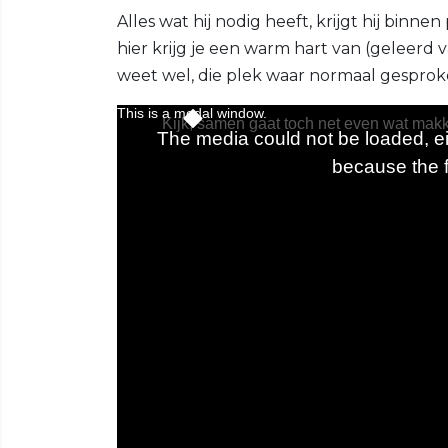
Alles wat hij nodig heeft, krijgt hij binn
hier krijg je een warm hart van (geleerd 
weet wel, die plek waar normaal gesproken