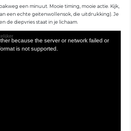
en pakweg een minuut. Mooie timing, mooie actie. Kijk,
van een echte geitenwollensok, die uitdrukking). Je
 de diepvries staat in je lichaam.