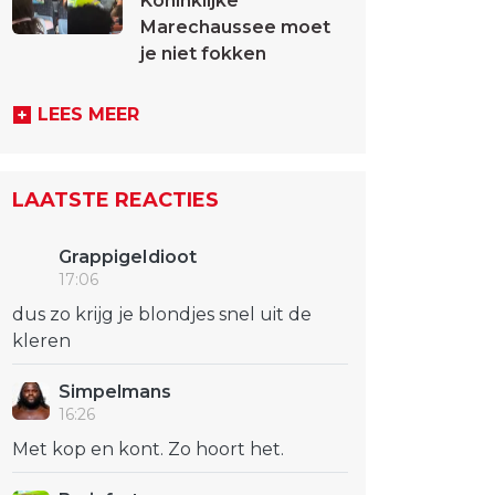
Koninklijke
Marechaussee moet
je niet fokken
LEES MEER
LAATSTE REACTIES
GrappigeIdioot
17:06
dus zo krijg je blondjes snel uit de
kleren
Simpelmans
16:26
Met kop en kont. Zo hoort het.