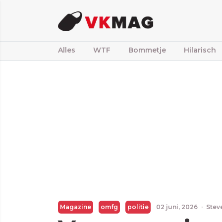
Alles
WTF
Bommetje
Hilarisch
Magazine
omfg
politie
02 juni, 2026
·
Stev