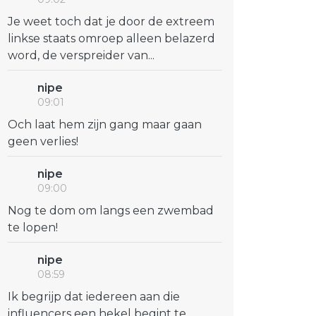
Je weet toch dat je door de extreem
linkse staats omroep alleen belazerd
word, de verspreider van...
nipe
09:01
Och laat hem zijn gang maar gaan
geen verlies!
nipe
09:00
Nog te dom om langs een zwembad
te lopen!
nipe
08:59
Ik begrijp dat iedereen aan die
influencers een hekel begint te