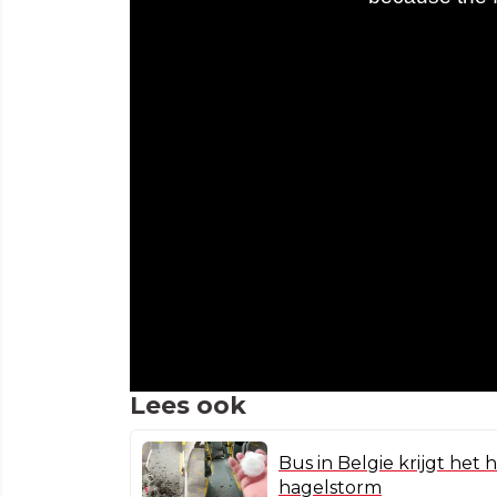
Lees ook
Bus in Belgie krijgt het 
hagelstorm