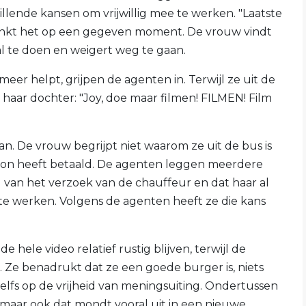
llende kansen om vrijwillig mee te werken. "Laatste
linkt het op een gegeven moment. De vrouw vindt
l te doen en weigert weg te gaan.
eer helpt, grijpen de agenten in. Terwijl ze uit de
haar dochter: "Joy, doe maar filmen! FILMEN! Film
an. De vrouw begrijpt niet waarom ze uit de bus is
on heeft betaald. De agenten leggen meerdere
g van het verzoek van de chauffeur en dat haar al
te werken. Volgens de agenten heeft ze die kans
hele video relatief rustig blijven, terwijl de
Ze benadrukt dat ze een goede burger is, niets
elfs op de vrijheid van meningsuiting. Ondertussen
 maar ook dat mondt vooral uit in een nieuwe