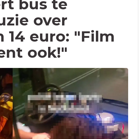
t bus te
uzie over
 14 euro: "Film
ent ook!"