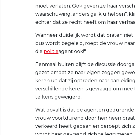
moet verlaten. Ook geven ze haar verschi
waarschuwing, anders ga ik u helpen", k
echter dat ze recht heeft om haar verhaa
Wanneer duidelijk wordt dat praten niet m
bus wordt begeleid, roept de vrouw naar 
die
politie
agent ook!"
Eenmaal buiten blijft de discussie doorga
gezet omdat ze naar eigen zeggen gewo
keren uit dat zij optreden naar aanleidin
verschillende keren is gevraagd om mee 
telkens geweigerd.
Wat opvalt is dat de agenten gedurende de 
vrouw voortdurend door hen heen praat. 
verkeerd heeft gedaan en beroept zich z
wordt haar gevraagd zich te legitimeren,