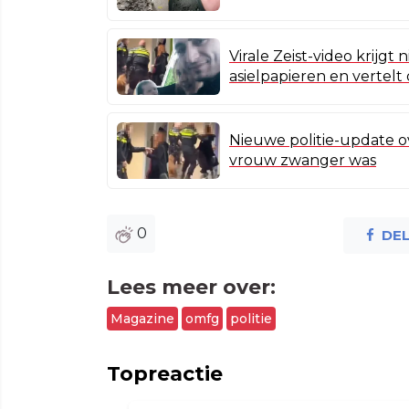
Virale Zeist-video krijg
asielpapieren en vertelt
Nieuwe politie-update ove
vrouw zwanger was
0
DE
Lees meer over:
Magazine
omfg
politie
Topreactie