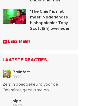
onder drie man
'The Chief' is niet
meer: Nederlandse
hiphoppionier Tony
Scott (54) overleden
LEES MEER
LAATSTE REACTIES
Brainfart
09:22
Ze zijn goedgekeurd voor de
Oekraïnse gehaktmolen…..
nipe
09:02