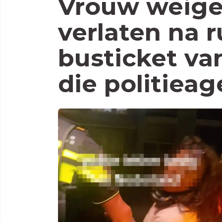
Vrouw weiger
verlaten na r
busticket van
die politieag