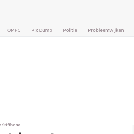
OMFG
Pix Dump
Politie
Probleemwijken
e Stiffbone