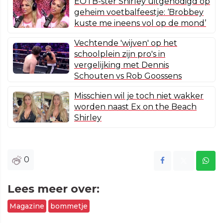
EOTB-ster Shirley uitgenodigd op
geheim voetbalfeestje: ‘Brobbey
kuste me ineens vol op de mond’
Vechtende 'wijven' op het
schoolplein zijn pro's in
vergelijking met Dennis
Schouten vs Rob Goossens
Misschien wil je toch niet wakker
worden naast Ex on the Beach
Shirley
0
Lees meer over:
Magazine
bommetje