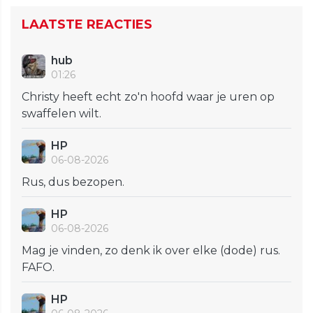
LAATSTE REACTIES
hub
01:26
Christy heeft echt zo'n hoofd waar je uren op
swaffelen wilt.
HP
06-08-2026
Rus, dus bezopen.
HP
06-08-2026
Mag je vinden, zo denk ik over elke (dode) rus.
FAFO.
HP