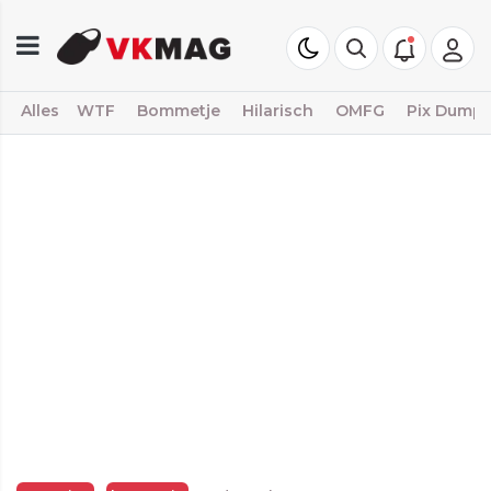
Alles
WTF
Bommetje
Hilarisch
OMFG
Pix Dump