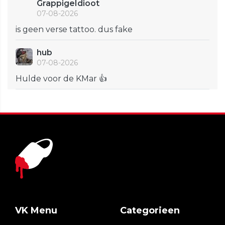
GrappigeIdioot
07-08-2026
is geen verse tattoo. dus fake
hub
07-08-2026
Hulde voor de KMar 👍
VK Menu
Categorieen