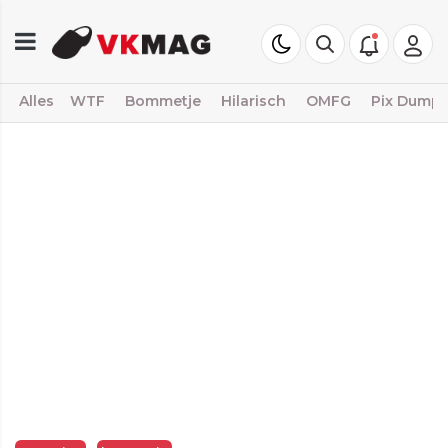
Alles
WTF
Bommetje
Hilarisch
OMFG
Pix Dump