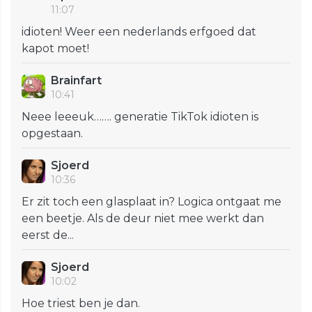
11:07
idioten! Weer een nederlands erfgoed dat
kapot moet!
Brainfart
10:41
Neee leeeuk……. generatie TikTok idioten is
opgestaan.
Sjoerd
10:36
Er zit toch een glasplaat in? Logica ontgaat me
een beetje. Als de deur niet mee werkt dan
eerst de...
Sjoerd
10:02
Hoe triest ben je dan.