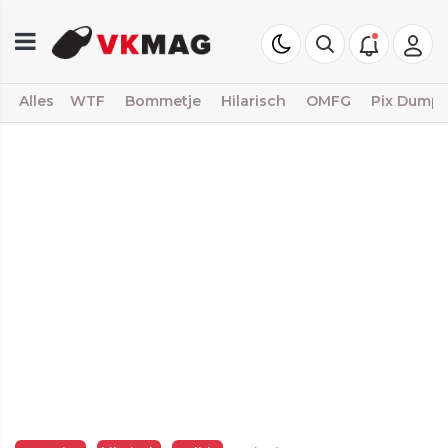
Alles
WTF
Bommetje
Hilarisch
OMFG
Pix Dump