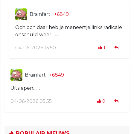
Brainfart
+6849
Och och daar heb je meneertje links radicale
onschuld weer ……
04-06-2026 13:50
1
Brainfart
+6849
Uitslapen……
04-06-2026 05:55
0
POPULAIR NIEUWS