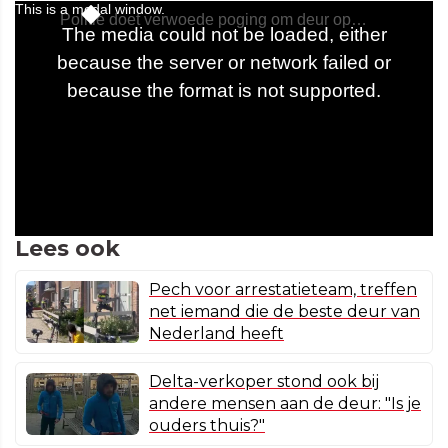
Lees ook
Pech voor arrestatieteam, treffen
net iemand die de beste deur van
Nederland heeft
Delta-verkoper stond ook bij
andere mensen aan de deur: "Is je
ouders thuis?"