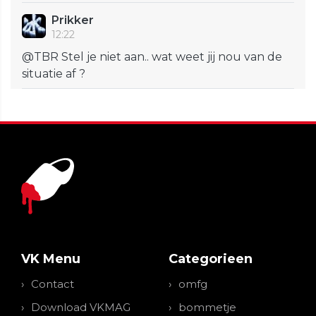
Prikker
12:22
@TBR Stel je niet aan.. wat weet jij nou van de
situatie af ?
VK Menu
Categorieen
Contact
omfg
Download VKMAG
bommetje