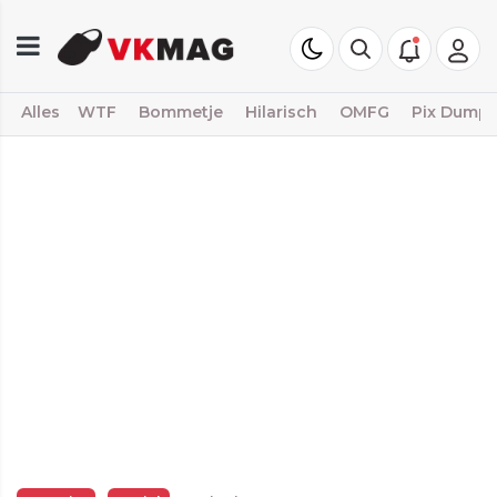
Alles
WTF
Bommetje
Hilarisch
OMFG
Pix Dump