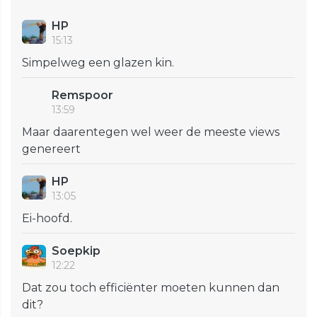
HP
15:13
Simpelweg een glazen kin.
Remspoor
13:59
Maar daarentegen wel weer de meeste views
genereert
HP
13:05
Ei-hoofd.
Soepkip
12:22
Dat zou toch efficiënter moeten kunnen dan
dit?